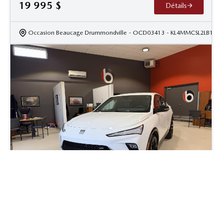
19 995
$
Détails
Occasion Beaucage Drummondville
- OCD03413
- KL4MMCSL2LB135
2024 Buick Envista ST
58 615
km