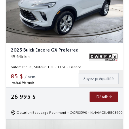
2025 Buick Encore GX Preferred
49 645
km
Automatique, Moteur: 1.3L - 3 Cyl. - Essence
85
$
/
sem
Soyez préqualifié
Achat 96 mois
26 995
$
Détails
Occasion Beaucage Fleurimont
- OCF03590
- KL4AMCSL4SB039001