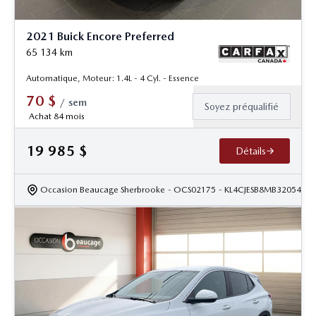
2021 Buick Encore Preferred
65 134
km
Automatique, Moteur: 1.4L - 4 Cyl. - Essence
70
$
/
sem
Soyez préqualifié
Achat 84 mois
19 985
$
Détails
Occasion Beaucage Sherbrooke
- OCS02175
- KL4CJESB8MB320547