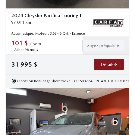
2024 Chrysler Pacifica Touring L
97 011
km
Automatique, Moteur: 3.6L - 6 Cyl. - Essence
101
$
/
sem
Soyez préqualifié
Achat 96 mois
31 995
$
Détails
Occasion Beaucage Sherbrooke
- OCS03774
- 2C4RC1BGXRR107283