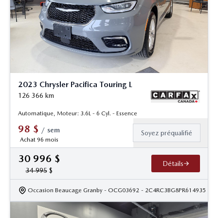
2023 Chrysler Pacifica Touring L
126 366
km
Automatique, Moteur: 3.6L - 6 Cyl. - Essence
98
$
/
sem
Soyez préqualifié
Achat 96 mois
30 996
$
Détails
34 995
$
Occasion Beaucage Granby
- OCG03692
- 2C4RC3BG8PR614935