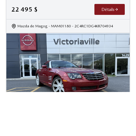
22 495
$
Détails
Mazda de Magog
- MAM01180
- 2C4RC1DG4KR704934
2004 Chrysler Crossfire Base