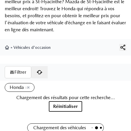
meilleur prix à St-Hyacinthe? Mazda de St-Hyacinthe est le
meilleur endroit! Trouvez le Honda qui répondra à vos
besoins, et profitez-en pour obtenir le meilleur prix pour
l'évaluation de votre véhicule d’échange en le faisant évaluer
en ligne dès maintenant.
»
Véhicules d'occasion
Page d'accueil
Filtrer
1 résultat
Honda
2017 Honda CR-V EX
75 000
km
AWD , Sieges chauffants , Toit ouvrant , Apple Carplay , Camera de
recul et plus