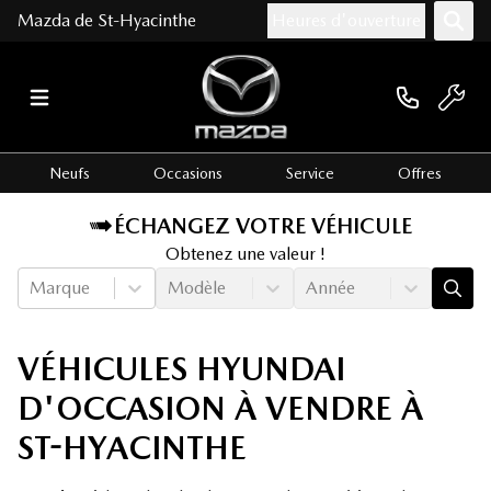
Mazda de St-Hyacinthe
Heures d'ouverture
Neufs
Occasions
Service
Offres
ÉCHANGEZ VOTRE VÉHICULE
Obtenez une valeur !
Marque
Modèle
Année
VÉHICULES HYUNDAI
D'OCCASION À VENDRE À
ST-HYACINTHE