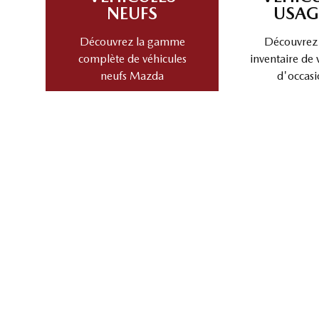
PLUS D'
VÉHICULES
VÉHIC
NEUFS
USAG
Découvrez la gamme
Découvrez
complète de véhicules
inventaire de 
neufs Mazda
d'occasi