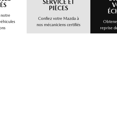
Chargement des véhicules
OPTIONS CHEZ MAZDA DE ST-H
ULES
ÉV
SERVICE ET
ÉS
V
PIÈCES
ÉC
 notre
Confiez votre Mazda à
véhicules
Obtenez
nos mécaniciens certifiés
ons
reprise d