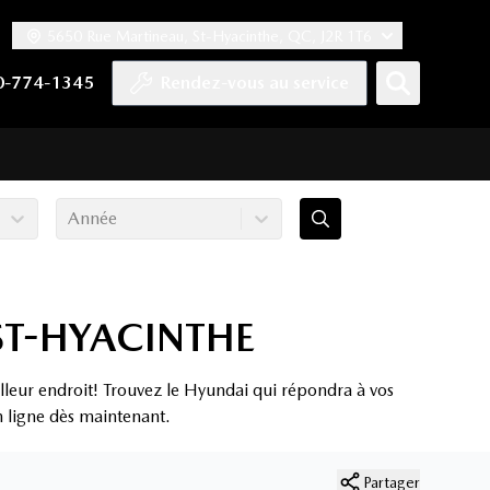
5650 Rue Martineau, St-Hyacinthe, QC, J2R 1T6
ook
 Twitter
haîne YouTube
tre compte Tiktok
s notre compte LinkedIn
n vers notre compte Instagram
0-774-1345
Rendez-vous au service
Année
ST-HYACINTHE
lleur endroit! Trouvez le Hyundai qui répondra à vos
en ligne dès maintenant.
Partager