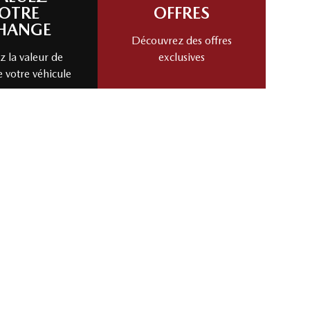
YACINTHE
ALUEZ
OTRE
OFFRES
HANGE
Découvrez des offres
 la valeur de
exclusives
e votre véhicule