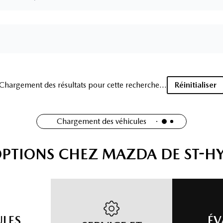
2017 Hyundai Tucson SE
146 000
km
AWD , Sieges chauffants , Camera de recul , Toit panoramique
, Cuir et plus
81
$
/
sem
Soyez préqualifié
Achat 48 mois
13 998
$
Détails
Mazda de St-Hyacinthe
- MAHT0080A
- KM8J3CA47HU419381