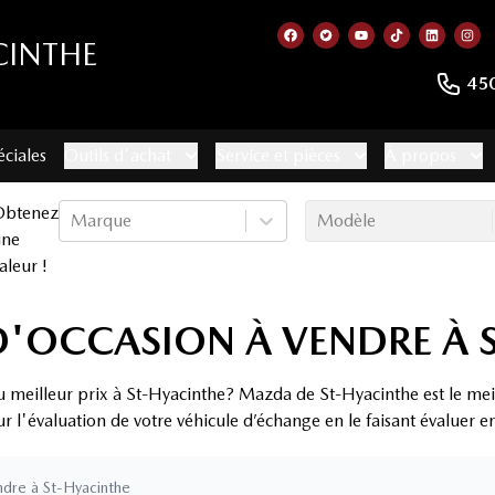
CINTHE
Lien vers notre page faceb
Lien vers notre compte
Lien vers notre c
Lien vers no
Lien ver
Lie
45
éciales
Outils d'achat
Service et pièces
À propos
Obtenez
Marque
Modèle
une
aleur !
D'OCCASION À VENDRE À 
u meilleur prix à St-Hyacinthe? Mazda de St-Hyacinthe est le mei
ur l'évaluation de votre véhicule d’échange en le faisant évaluer 
ndre à St-Hyacinthe