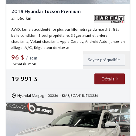
2018 Hyundai Tucson Premium
21 566
km
AWD, Jamais accidenté, Le plus bas kilométrage du marché, Très
belle condition, 1 seul propriétaire, Sièges avant et arrière
chauffants, Volant chauffant, Apple Carplay, Android Auto, Jantes en
alliage, A/C, Régulateur de vitesse
96
$
/
sem
Soyez préqualifié
Achat 60 mois
19 991
$
Détails
Hyundai Magog
- 00236
- KM8J3CA41JU783236