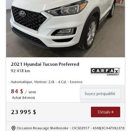
2021 Hyundai Tucson Preferred
92 418
km
Automatique, Moteur: 2.0L - 4 Cyl. - Essence
84
$
/
sem
Soyez préqualifié
Achat 84 mois
23 995
$
Détails
Occasion Beaucage Sherbrooke
- OCS02917
- KM8J3CA47MU378129