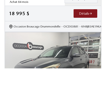
Achat 84 mois
18 995
$
Détails
Occasion Beaucage Drummondville
- OCD03881
- KM8JB3AE1NU073