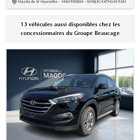
Mazda de St-Hyacinthe
- MAHT0080A
- KM8J3CA47HU419381
13
véhicule
s
aussi disponible
s
chez les
concessionnaires
du Groupe Beaucage