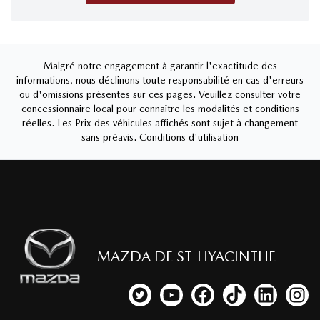
Malgré notre engagement à garantir l'exactitude des
informations, nous déclinons toute responsabilité en cas d'erreurs
ou d'omissions présentes sur ces pages. Veuillez consulter votre
concessionnaire local pour connaître les modalités et conditions
réelles. Les Prix des véhicules affichés sont sujet à changement
sans préavis.
Conditions d'utilisation
MAZDA DE ST-HYACINTHE
Lien vers notre compte Twitter
Lien vers notre chaîne YouTub
Lien vers notre page fa
Lien vers notre c
Lien vers 
Lien