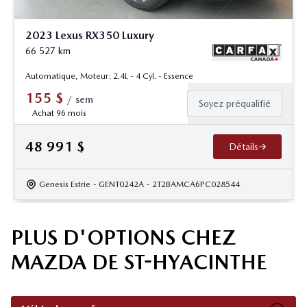
2023 Lexus RX350 Luxury
66 527
km
Automatique, Moteur: 2.4L - 4 Cyl. - Essence
155
$
/
sem
Soyez préqualifié
Achat 96 mois
48 991
$
Détails
Genesis Estrie
- GENT0242A
- 2T2BAMCA6PC028544
PLUS D'OPTIONS CHEZ
MAZDA DE ST-HYACINTHE