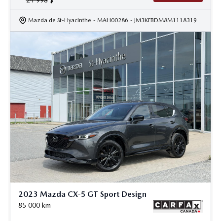
24 998
$
Mazda de St-Hyacinthe
- MAH00286
- JM3KFBDM8M1118319
2023 Mazda CX-5 GT Sport Design
85 000
km