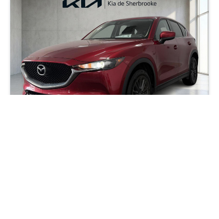
2020 Mazda CX-5 GX
90 000
km
Automatique, Moteur: 2.5L - 4 Cyl. - Essence
77
$
/
sem
Soyez préqualifié
Achat 84 mois