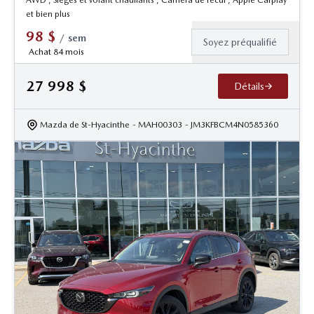
AWD , Sieges et volant chauffants , Camera de recul , Apple Carplay
et bien plus
98
$
/
sem
Soyez préqualifié
Achat 84 mois
27 998
$
Détails
Mazda de St-Hyacinthe
- MAH00303
- JM3KFBCM4N0585360