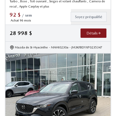
Turbo , Bose , Toit ouvrant , Sieges et volant chauffants , Camera de
recul , Apple Carplay et plus
92
$
/
sem
Soyez préqualifié
Achat 96 mois
28 998
$
Détails
Mazda de St-Hyacinthe
- MAHt0230a
- JM3KFBDYXP0235347