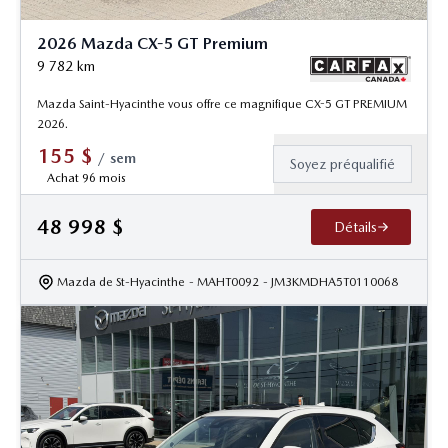
2026 Mazda CX-5 GT Premium
9 782
km
Mazda Saint-Hyacinthe vous offre ce magnifique CX-5 GT PREMIUM
2026.
155
$
/
sem
Soyez préqualifié
Achat 96 mois
48 998
$
Détails
Mazda de St-Hyacinthe
- MAHT0092
- JM3KMDHA5T0110068