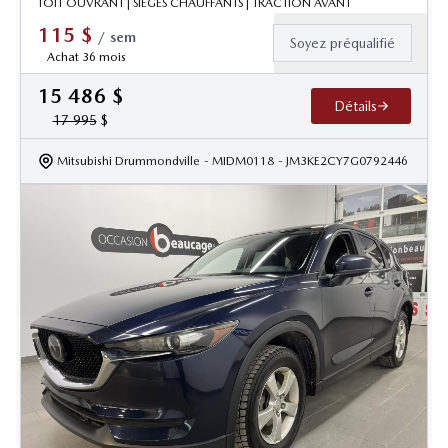
TOIT OUVRANT | SIÈGES CHAUFFANTS | TRACTION AVANT
115
$
/
sem
Soyez préqualifié
Achat 36 mois
15 486
$
Détails
17 995
$
Mitsubishi Drummondville
- MIDM0118
- JM3KE2CY7G0792446