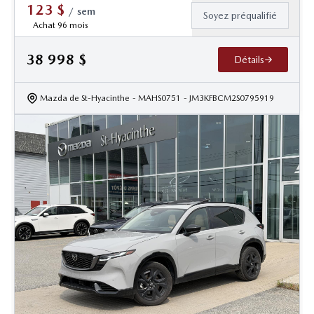
123
$
/
sem
Soyez préqualifié
Achat 96 mois
38 998
$
Détails
Mazda de St-Hyacinthe
- MAHS0751
- JM3KFBCM2S0795919