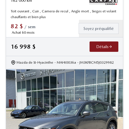
162 000
km
Toit ouvrant , Cuir , Camera de recul , Angle mort , Sieges et volant
chauffants et bien plus
82
$
/
sem
Soyez préqualifié
Achat 60 mois
16 998
$
Détails
Mazda de St-Hyacinthe
- MAHt0036a
- JM3KFBCM5J0329982