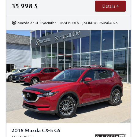
35 998
$
Détails
Mazda de St-Hyacinthe
- MAHS0016
- JM3KFBCL2S0564025
2018 Mazda CX-5 GS