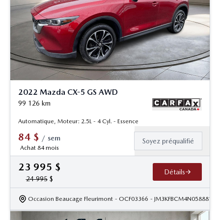
2022 Mazda CX-5 GS AWD
99 126
km
Automatique, Moteur: 2.5L - 4 Cyl. - Essence
84
$
/
sem
Soyez préqualifié
Achat 84 mois
23 995
$
Détails
24 995
$
Occasion Beaucage Fleurimont
- OCF03366
- JM3KFBCM4N0588811