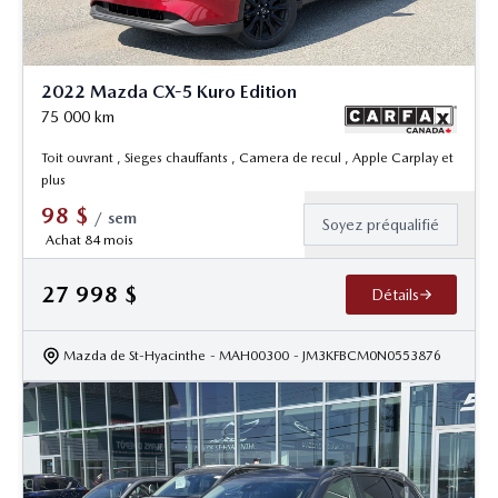
2022 Mazda CX-5 Kuro Edition
75 000
km
Toit ouvrant , Sieges chauffants , Camera de recul , Apple Carplay et
plus
98
$
/
sem
Soyez préqualifié
Achat 84 mois
27 998
$
Détails
Mazda de St-Hyacinthe
- MAH00300
- JM3KFBCM0N0553876