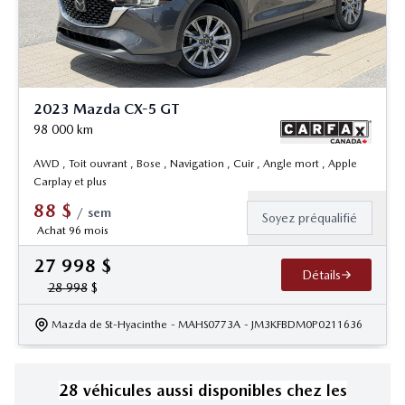
2023 Mazda CX-5 GT
98 000
km
AWD , Toit ouvrant , Bose , Navigation , Cuir , Angle mort , Apple
Carplay et plus
88
$
/
sem
Soyez préqualifié
Achat 96 mois
27 998
$
Détails
28 998
$
Mazda de St-Hyacinthe
- MAHS0773A
- JM3KFBDM0P0211636
28
véhicule
s
aussi disponible
s
chez les