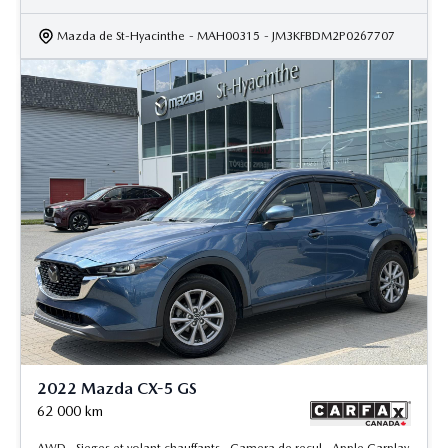
Mazda de St-Hyacinthe
- MAH00315
- JM3KFBDM2P0267707
2022 Mazda CX-5 GS
62 000
km