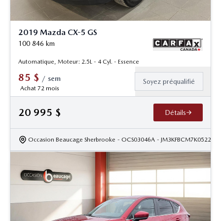
2019 Mazda CX-5 GS
100 846
km
Automatique, Moteur: 2.5L - 4 Cyl. - Essence
85
$
/
sem
Soyez préqualifié
Achat 72 mois
20 995
$
Détails
Occasion Beaucage Sherbrooke
- OCS03046A
- JM3KFBCM7K052213