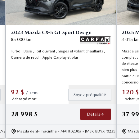
2023 Mazda CX-5 GT Sport Design
2025 M
85 000
km
3 015
k
Turbo , Bose , Toit ouvrant , Sieges et volant chauffants ,
Mazda Sai
Camera de recul , Apple Carplay et plus
complet : 
de vitesse
bien plus
partie d’
concessio
92
$
120
$
/
sem
Soyez préqualifié
Achat 96 mois
Achat 9
28 998
$
37 9
Détails
RN207076
Mazda de St-Hyacinthe
- MAHt0230a
- JM3KFBDYXP0235347
Mazda