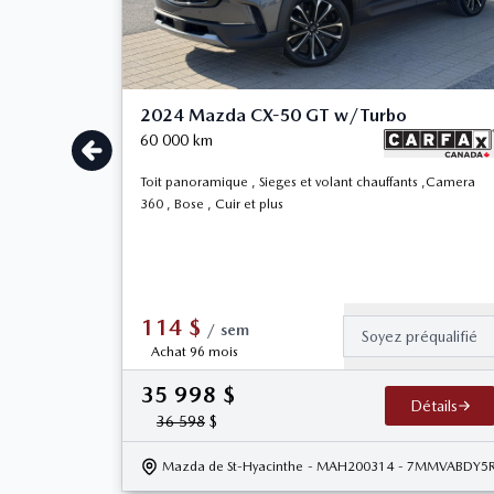
2024 Mazda CX-50 GT w/Turbo
60 000
km
Toit panoramique , Sieges et volant chauffants ,Camera
360 , Bose , Cuir et plus
114
$
/
sem
Soyez préqualifié
Achat 96 mois
35 998
$
Détails
36 598
$
Mazda de St-Hyacinthe
- MAH200314
- 7MMVABDY5