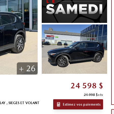
+
26
24 598
$
24 998
$
+tx
LAY , SIEGES ET VOLANT
Estimez vos paiements