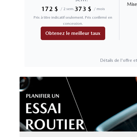
Mise
172
$
373
$
/
2 sem.
/
mois
Prix à titre indicatif seulement. Prix confirmé en
concession.
Obtenez le meilleur taux
Détails de l'offre et