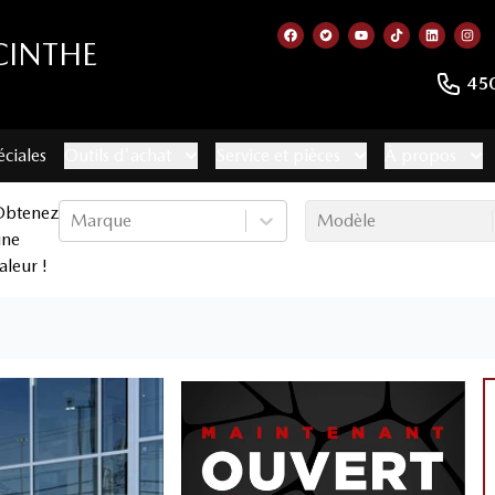
CINTHE
Lien vers notre page faceb
Lien vers notre compte
Lien vers notre c
Lien vers no
Lien ver
Lie
45
éciales
Outils d'achat
Service et pièces
À propos
Obtenez
Marque
Modèle
une
aleur !