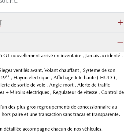
60 L.P.C.
GT nouvellement arrivé en inventaire , Jamais accidenté ,
, Sieges ventilés avant, Volant chauffant , Systeme de son
 19'' , Hayon electrique , Affichage tete haute ( HUD ) ,
rte de sortie de voie , Angle mort , Alerte de traffic
es + Miroirs electriques , Regulateur de vitesse , Control de
d’un des plus gros regroupements de concessionnaire au
hors paire et une transaction sans tracas et transparente.
on détaillée accompagne chacun de nos véhicules.