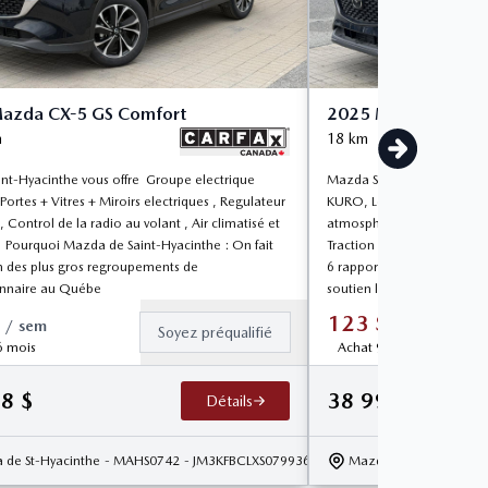
azda CX-5 GS Comfort
2025 Mazda CX-5 
m
18
km
nt-Hyacinthe vous offre Groupe electrique
Mazda Saint-Hyacinthe vou
Portes + Vitres + Miroirs electriques , Regulateur
KURO, Le véhicule est équi
 , Control de la radio au volant , Air climatisé et
atmosphérique 187 chevau
 Pourquoi Mazda de Saint-Hyacinthe : On fait
Traction intégrale i-Activ
un des plus gros regroupements de
6 rapports , Siège conduct
nnaire au Québe
soutien lombaire,
123
$
/
sem
/
sem
Soyez préqualifié
6 mois
Achat 96 mois
98
$
38 998
$
Détails
 de St-Hyacinthe
- MAHS0742
- JM3KFBCLXS0799367
Mazda de St-Hyacinth