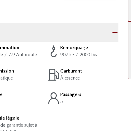
ommation
Remorquage
lle / 7.9 Autoroute
907 kg / 2000 lbs
mission
Carburant
atique
À essence
ge
Passagers
5
ie légale
 de garantie sujet à