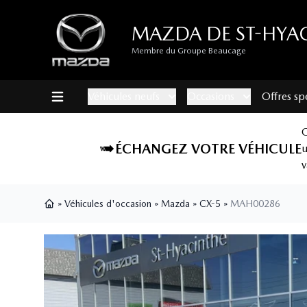
MAZDA DE ST-HYA
Membre du Groupe Beaucage
Véhicules neufs
Occasions
Offres sp
ÉCHANGEZ VOTRE VÉHICULE
v
»
Véhicules d'occasion
»
Mazda
»
CX-5
»
MAH00286
Page d'accueil