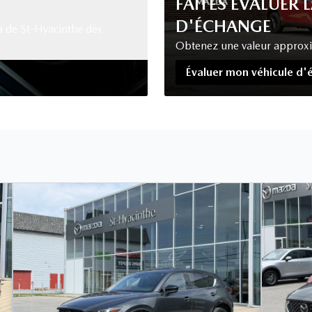
FAITES ÉVALUER 
D'ÉCHANGE
a de St-Hyacinthe dès
Obtenez une valeur approxima
Évaluer mon véhicule d