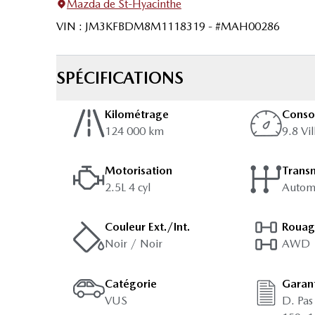
Mazda de St-Hyacinthe
VIN
:
JM3KFBDM8M1118319
- #
MAH00286
SPÉCIFICATIONS
Kilométrage
Cons
124 000 km
9.8 Vi
Motorisation
Trans
2.5L 4 cyl
Autom
Couleur Ext./Int.
Roua
Noir / Noir
AWD
Catégorie
Garant
VUS
D. Pas