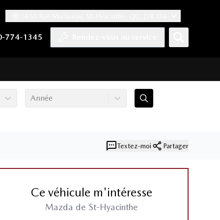
5650 Rue Martineau, St-Hyacinthe, QC, J2R 1T6
ook
 Twitter
haîne YouTube
tre compte Tiktok
s notre compte LinkedIn
n vers notre compte Instagram
0-774-1345
Rendez-vous au service
Année
Textez-moi
Partager
Ce véhicule m'intéresse
Mazda de St-Hyacinthe