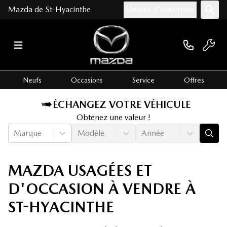
Mazda de St-Hyacinthe
Heures d'ouverture
Neufs
Occasions
Service
Offres
ÉCHANGEZ VOTRE VÉHICULE
Obtenez une valeur !
Marque
Modèle
Année
MAZDA USAGÉES ET
D'OCCASION À VENDRE À
ST-HYACINTHE