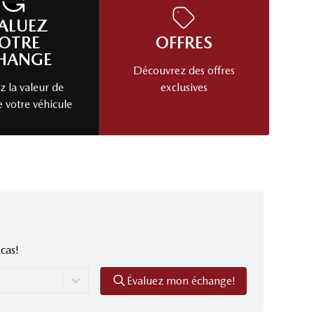
ALUEZ
OTRE
OFFRES
HANGE
Découvrez des offres
 la valeur de
exclusives
e votre véhicule
cas!
Évaluez mon échange!