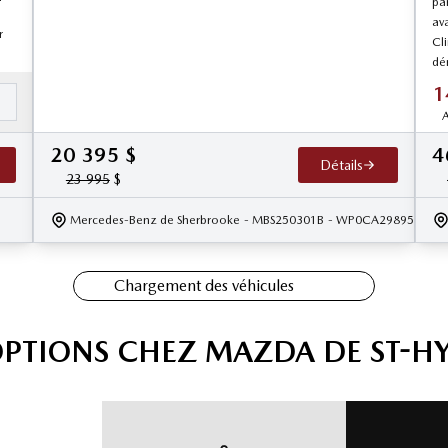
pa
av
r
Cl
dé
1
é
A
20 395
$
4
Détails
23 995
$
Mercedes-Benz de Sherbrooke
- MBS250301B
- WP0CA29895U710
Chargement des véhicules
OPTIONS CHEZ MAZDA DE ST-H