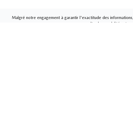
Malgré notre engagement à garantir l'exactitude des informations, 
pour connaître les modalités et con
MAZDA DE ST-HYAC
Liens rapides
Ventes
Nouvelles et
Carrière
450-77
actualités
Lundi
-
J