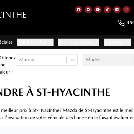
CINTHE
Lien vers notre page faceb
Lien vers notre compte
Lien vers notre c
Lien vers no
Lien ver
Lie
45
éciales
Outils d'achat
Service et pièces
À propos
Obtenez
Marque
Modèle
une
aleur !
NDRE À ST-HYACINTHE
 meilleur prix à St-Hyacinthe? Mazda de St-Hyacinthe est le meil
ur l'évaluation de votre véhicule d’échange en le faisant évaluer 