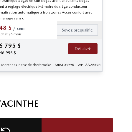
noramique Sièges en cuir Sièges avant chauffants Sièges
ant à réglage électrique Mémoire du siège conducteur
imatisation automatique à trois zones Accès confort avec
marrage sans c
48
$
/
sem
Soyez préqualifié
chat 96 mois
6 795
$
Détails
46 995
$
402
Mercedes-Benz de Sherbrooke
- MBS103996
- WP1AA2A59PLB04114
YACINTHE