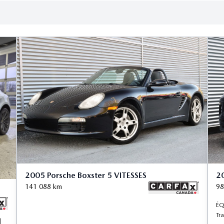
2005 Porsche Boxster 5 VITESSES
2
141 088
km
98
ÉQ
Tra
|