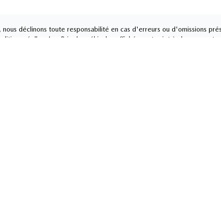
nous déclinons toute responsabilité en cas d'erreurs ou d'omissions prés
ditions réelles. Les Prix des véhicules affichés sont sujet à changement s
INTHE
Service et pièces
4-1345
450 774-1345
eudi
9:00
-
21:00
Lundi
-
Vendredi
8:0