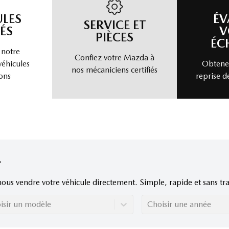
ULES
ÉV
SERVICE ET
ÉS
V
PIÈCES
ÉC
 notre
Confiez votre Mazda à
véhicules
Obtenez
nos mécaniciens certifiés
ons
reprise d
nous vendre votre véhicule directement. Simple, rapide et sans tra
isir un modèle
Choisir une année