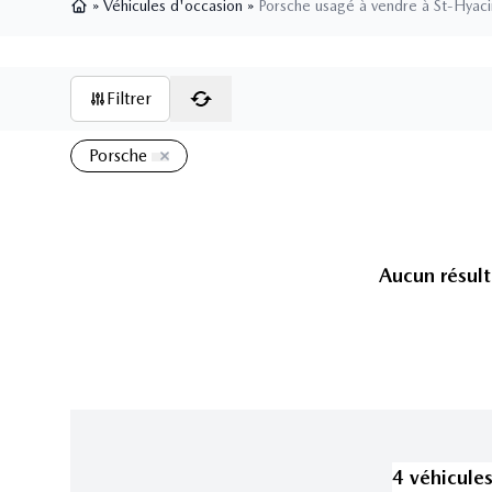
»
Véhicules d'occasion
»
Porsche usagé à vendre à St-Hyac
Page d'accueil
Filtrer
Porsche
Aucun résult
4
véhicule