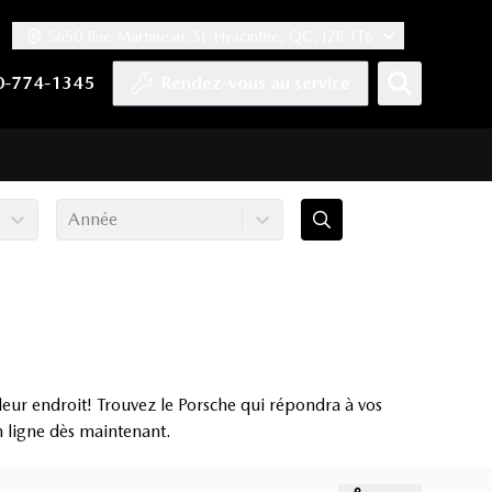
5650 Rue Martineau, St-Hyacinthe, QC, J2R 1T6
ook
 Twitter
haîne YouTube
tre compte Tiktok
s notre compte LinkedIn
n vers notre compte Instagram
0-774-1345
Rendez-vous au service
Année
leur endroit! Trouvez le Porsche qui répondra à vos
en ligne dès maintenant.