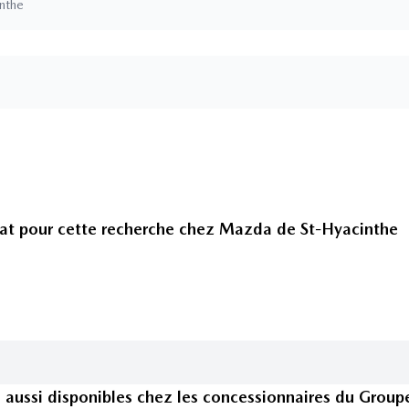
inthe
at pour cette recherche chez
Mazda de St-Hyacinthe
s
aussi disponible
s
chez les concessionnaires
du Group