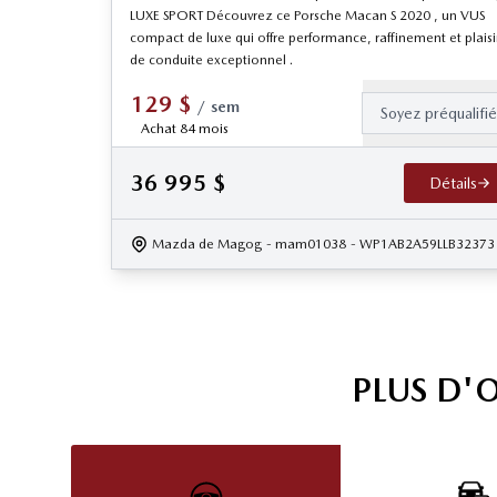
LUXE SPORT Découvrez ce Porsche Macan S 2020 , un VUS
compact de luxe qui offre performance, raffinement et plaisi
de conduite exceptionnel .
129
$
/
sem
Soyez préqualifi
Achat 84 mois
36 995
$
Détails
Mazda de Magog
- mam01038
- WP1AB2A59LLB32373
PLUS D'