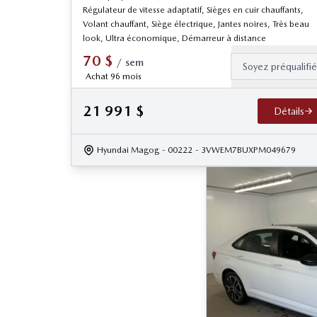
Régulateur de vitesse adaptatif, Sièges en cuir chauffants,
Volant chauffant, Siège électrique, Jantes noires, Très beau
look, Ultra économique, Démarreur à distance
70
$
/
sem
Soyez préqualifi
Achat 96 mois
21 991
$
Détails
Hyundai Magog
- 00222
- 3VWEM7BUXPM049679