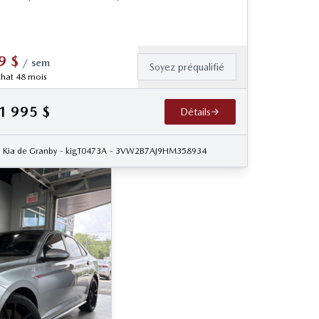
9
$
/
sem
Soyez préqualifié
hat 48 mois
1 995
$
Détails
M019598
Kia de Granby
- kigT0473A
- 3VW2B7AJ9HM358934