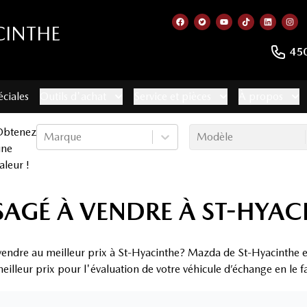
CINTHE
Lien vers notre page faceb
Lien vers notre compte
Lien vers notre c
Lien vers no
Lien ver
Lie
45
éciales
Outils d'achat
Service et pièces
À propos
Obtenez
Marque
Modèle
une
aleur !
AGÉ À VENDRE À ST-HYAC
vendre au meilleur prix à St-Hyacinthe? Mazda de St-Hyacinthe es
eilleur prix pour l'évaluation de votre véhicule d’échange en le f