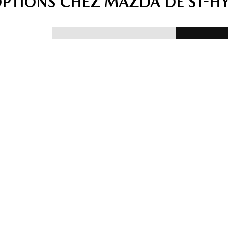
OPTIONS CHEZ MAZDA DE ST-H
ULES
ÉV
SERVICE ET
ÉS
V
PIÈCES
ÉC
 notre
Confiez votre Mazda à
véhicules
Obtenez
nos mécaniciens certifiés
ons
reprise d