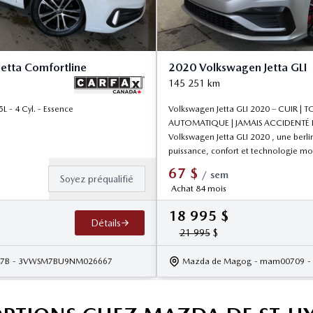
etta Comfortline
2020 Volkswagen Jetta GLI
145 251
km
 - 4 Cyl. - Essence
Volkswagen Jetta GLI 2020 – CUIR |
AUTOMATIQUE | JAMAIS ACCIDENTÉ D
Volkswagen Jetta GLI 2020 , une berlin
puissance, confort et technologie mo
67
$
/
sem
Soyez préqualifié
Achat 84 mois
18 995
$
Détails
21 995
$
47B
- 3VWSM7BU9NM026667
Mazda de Magog
- mam00709
-