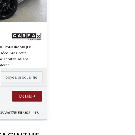
 TOIT PANORAMIQUE |
écouvrez cette
e sportive alliant
derne .
Soyez préqualifié
Détails
 3VW6T7BU5LM021418