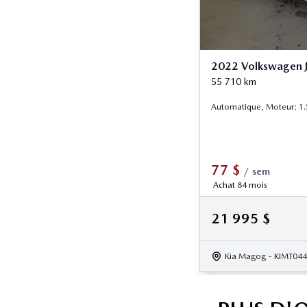
2022 Volkswagen J
55 710
km
Automatique, Moteur: 1.5L
77
$
/
sem
Achat 84 mois
21 995
$
Kia Magog
- KIMT04