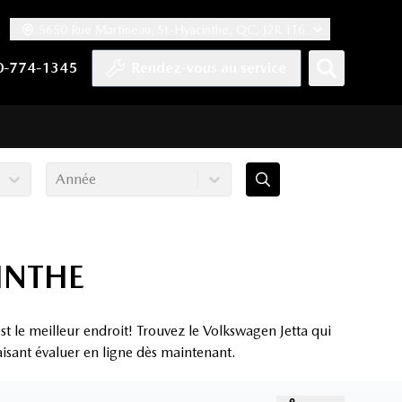
5650 Rue Martineau, St-Hyacinthe, QC, J2R 1T6
ook
 Twitter
haîne YouTube
tre compte Tiktok
s notre compte LinkedIn
n vers notre compte Instagram
0-774-1345
Rendez-vous au service
Année
INTHE
t le meilleur endroit! Trouvez le Volkswagen Jetta qui
aisant évaluer en ligne dès maintenant.