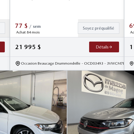
77
$
6
/
sem
é
Soyez préqualifié
Achat 84 mois
Ac
21 995
$
1
Détails
Occasion Beaucage Drummondville
- OCD03493
- 3VWCM7BU8N