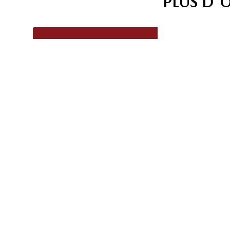
PLUS D'
VÉHICULES
VÉHIC
NEUFS
USAG
Découvrez la gamme
Découvrez
complète de véhicules
inventaire de 
neufs Mazda
d'occasi
ÉCHANGEZ VOTRE VÉHICULE