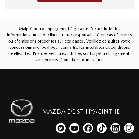
Malgré notre engagement à garantir l'exactitude des
informations, nous déclinons toute responsabilité en cas d'erreurs
ou d'omissions présentes sur ces pages. Veuillez consulter votre
concessionnaire local pour connaître les modalités et conditions
réelles. Les Prix des véhicules affichés sont sujet à changement
sans préavis.
Conditions d'utilisation
MAZDA DE ST-HYACINTHE
Lien vers notre compte Twitter
Lien vers notre chaîne YouTub
Lien vers notre page fa
Lien vers notre c
Lien vers 
Lien