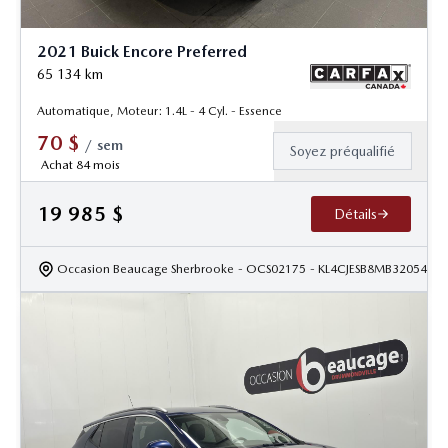
2021 Buick Encore Preferred
65 134
km
Automatique, Moteur: 1.4L - 4 Cyl. - Essence
70
$
/
sem
Soyez préqualifié
Achat 84 mois
19 985
$
Détails
Occasion Beaucage Sherbrooke
- OCS02175
- KL4CJESB8MB320547