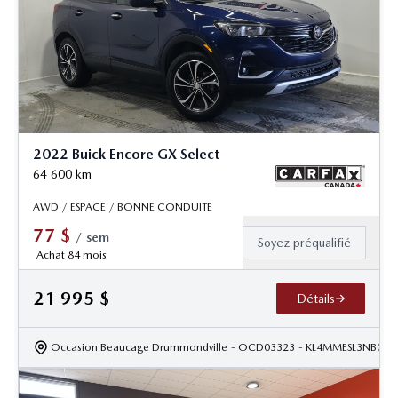
2022 Buick Encore GX Select
64 600
km
AWD / ESPACE / BONNE CONDUITE
77
$
/
sem
Soyez préqualifié
Achat 84 mois
21 995
$
Détails
Occasion Beaucage Drummondville
- OCD03323
- KL4MMESL3NB090