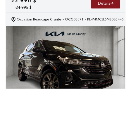
22 996
$
Détails
24 995
$
Occasion Beaucage Granby
- OCG03671
- KL4MMCSL6NB085446
2023 Buick Encore GX Select
41 400
km