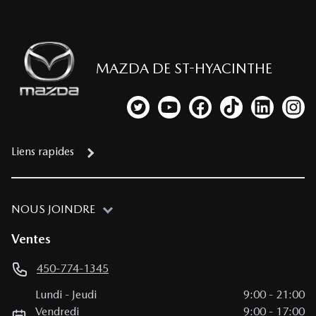
MAZDA DE ST-HYACINTHE
Lien vers notre compte Twitter
Lien vers notre chaîne YouTub
Lien vers notre page fa
Lien vers notre c
Lien vers 
Lien
Liens rapides
NOUS JOINDRE
Ventes
450-774-1345
Lundi
-
Jeudi
9:00
-
21:00
Vendredi
9:00
-
17:00