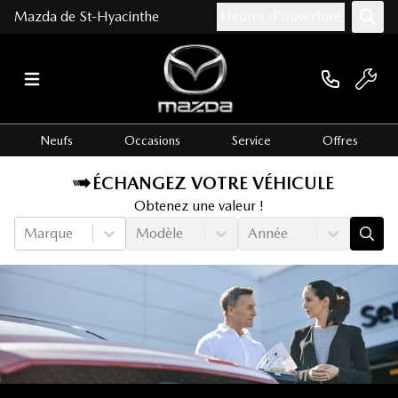
Mazda de St-Hyacinthe
Heures d'ouverture
Neufs
Occasions
Service
Offres
ÉCHANGEZ VOTRE VÉHICULE
Obtenez une valeur !
Marque
Modèle
Année