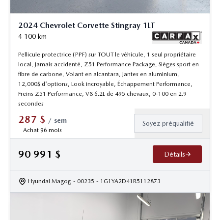
2024 Chevrolet Corvette Stingray 1LT
4 100
km
Pellicule protectrice (PPF) sur TOUT le véhicule, 1 seul propriétaire
local, Jamais accidenté, Z51 Performance Package, Sièges sport en
fibre de carbone, Volant en alcantara, Jantes en aluminium,
12,000$ d'options, Look incroyable, Échappement Performance,
Freins Z51 Performance, V8 6.2L de 495 chevaux, 0-100 en 2.9
secondes
287
$
/
sem
Soyez préqualifié
Achat 96 mois
90 991
$
Détails
Hyundai Magog
- 00235
- 1G1YA2D41R5112873