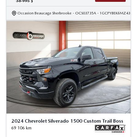
38 995
$
Occasion Beaucage Sherbrooke
- OCS03735A
- 1GCPYBEK6MZ43099
2024 Chevrolet Silverado 1500 Custom Trail Boss
69 106
km