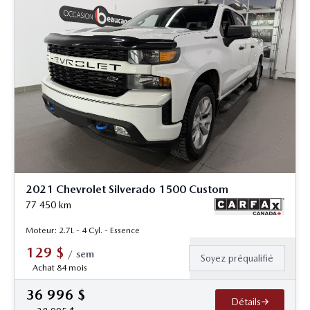
2021 Chevrolet Silverado 1500 Custom
77 450
km
Moteur: 2.7L - 4 Cyl. - Essence
129
$
/
sem
Soyez préqualifié
Achat 84 mois
36 996
$
Détails