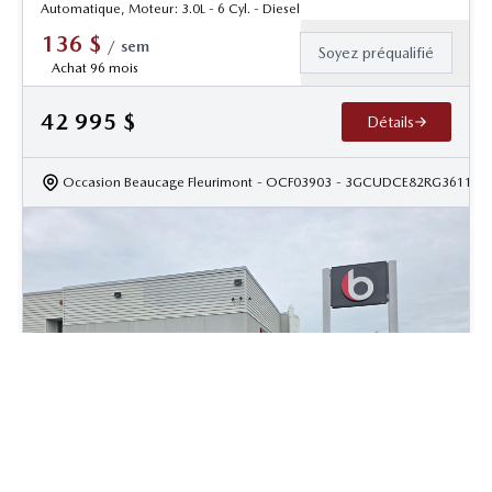
Automatique, Moteur: 3.0L - 6 Cyl. - Diesel
136
$
/
sem
Soyez préqualifié
Achat 96 mois
42 995
$
Détails
Occasion Beaucage Fleurimont
- OCF03903
- 3GCUDCE82RG361132