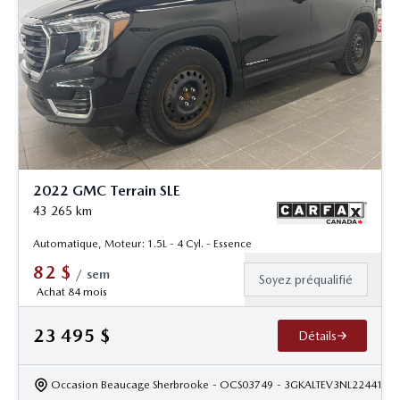
2022 GMC Terrain SLE
43 265
km
Automatique, Moteur: 1.5L - 4 Cyl. - Essence
82
$
/
sem
Soyez préqualifié
Achat 84 mois
23 495
$
Détails
Occasion Beaucage Sherbrooke
- OCS03749
- 3GKALTEV3NL224413