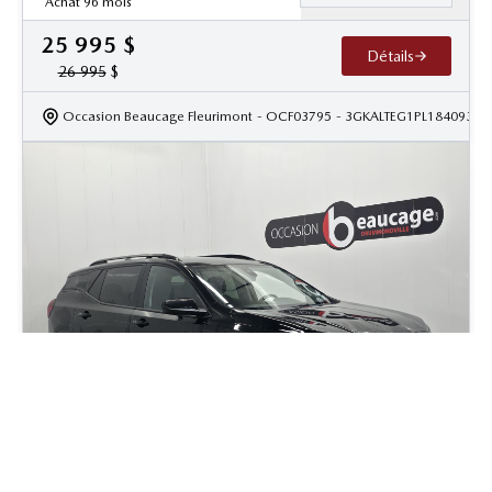
Achat 96 mois
25 995
$
Détails
26 995
$
Occasion Beaucage Fleurimont
- OCF03795
- 3GKALTEG1PL184093