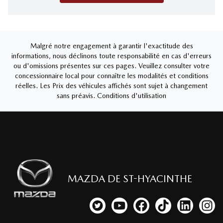
Malgré notre engagement à garantir l'exactitude des
informations, nous déclinons toute responsabilité en cas d'erreurs
ou d'omissions présentes sur ces pages. Veuillez consulter votre
concessionnaire local pour connaître les modalités et conditions
réelles. Les Prix des véhicules affichés sont sujet à changement
sans préavis.
Conditions d'utilisation
MAZDA DE ST-HYACINTHE
Lien vers notre compte Twitter
Lien vers notre chaîne YouTub
Lien vers notre page fa
Lien vers notre c
Lien vers 
Lien