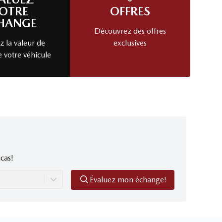
OTRE
OFFRES
HANGE
Découvrez des offres
 la valeur de
exclusives
e votre véhicule
cas!
Évaluez mon échange!