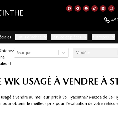
CINTHE
Lien vers notre page faceb
Lien vers notre compte
Lien vers notre c
Lien vers no
Lien ver
Lie
45
éciales
Outils d'achat
Service et pièces
À propos
Obtenez
Marque
Modèle
une
aleur !
 WK USAGÉ À VENDRE À S
usagé à vendre au meilleur prix à St-Hyacinthe? Mazda de St-Hya
pour obtenir le meilleur prix pour l'évaluation de votre véhicule 