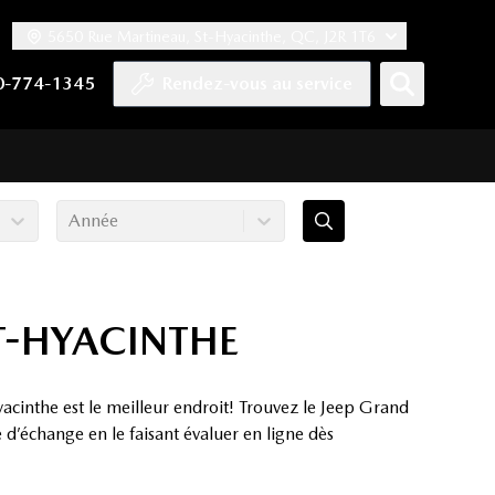
5650 Rue Martineau, St-Hyacinthe, QC, J2R 1T6
ook
 Twitter
haîne YouTube
tre compte Tiktok
s notre compte LinkedIn
n vers notre compte Instagram
0-774-1345
Rendez-vous au service
Année
T-HYACINTHE
cinthe est le meilleur endroit! Trouvez le Jeep Grand
d’échange en le faisant évaluer en ligne dès