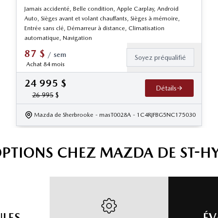
Jamais accidenté, Belle condition, Apple Carplay, Android
Auto, Sièges avant et volant chauffants, Sièges à mémoire,
Entrée sans clé, Démarreur à distance, Climatisation
automatique, Navigation
87
$
/
sem
Soyez préqualifié
Achat 84 mois
24 995
$
Détails
26 995
$
Mazda de Sherbrooke
- masT0028A
- 1C4RJFBG5NC175030
OPTIONS CHEZ MAZDA DE ST-H
ULES
ÉV