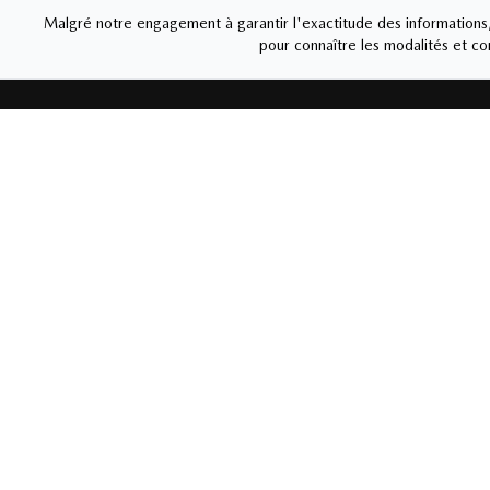
Malgré notre engagement à garantir l'exactitude des informations, 
pour connaître les modalités et con
MAZDA DE ST-HYAC
Liens rapides
Ventes
Nouvelles et
Carrière
450-77
actualités
Lundi
-
J
Vendred
Véhicules neufs
Véhicules usagés