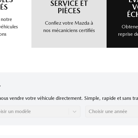
SERVICE ET
ÉS
V
PIÈCES
ÉC
 notre
Confiez votre Mazda à
véhicules
Obtenez
nos mécaniciens certifiés
ons
reprise d
nous vendre votre véhicule directement. Simple, rapide et sans tra
isir un modèle
Choisir une année