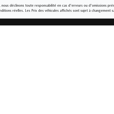
nous déclinons toute responsabilité en cas d'erreurs ou d'omissions prés
ditions réelles. Les Prix des véhicules affichés sont sujet à changement s
INTHE
Service et pièces
4-1345
450 774-1345
eudi
9:00
-
21:00
Lundi
-
Vendredi
8:0
i
9:00
-
17:00
Samedi
-
Dimanche