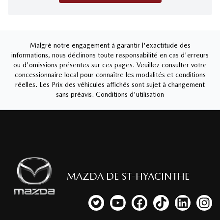
Malgré notre engagement à garantir l'exactitude des
informations, nous déclinons toute responsabilité en cas d'erreurs
ou d'omissions présentes sur ces pages. Veuillez consulter votre
concessionnaire local pour connaître les modalités et conditions
réelles. Les Prix des véhicules affichés sont sujet à changement
sans préavis.
Conditions d'utilisation
MAZDA DE ST-HYACINTHE
Lien vers notre compte Twitter
Lien vers notre chaîne YouTub
Lien vers notre page fa
Lien vers notre c
Lien vers 
Lien