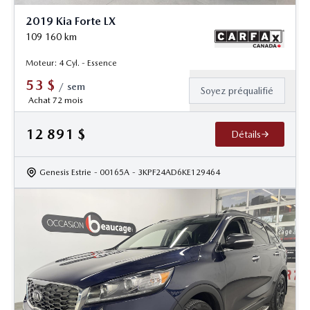
2019 Kia Forte LX
109 160
km
Moteur: 4 Cyl. - Essence
53
$
/
sem
Soyez préqualifié
Achat 72 mois
12 891
$
Détails
Genesis Estrie
- 00165A
- 3KPF24AD6KE129464