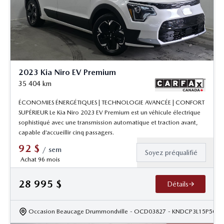
2023 Kia Niro EV Premium
35 404
km
ÉCONOMIES ÉNERGÉTIQUES | TECHNOLOGIE AVANCÉE | CONFORT
SUPÉRIEUR Le Kia Niro 2023 EV Premium est un véhicule électrique
sophistiqué avec une transmission automatique et traction avant,
capable d’accueillir cinq passagers.
92
$
/
sem
Soyez préqualifié
Achat 96 mois
28 995
$
Détails
Occasion Beaucage Drummondville
- OCD03827
- KNDCP3L15P5033