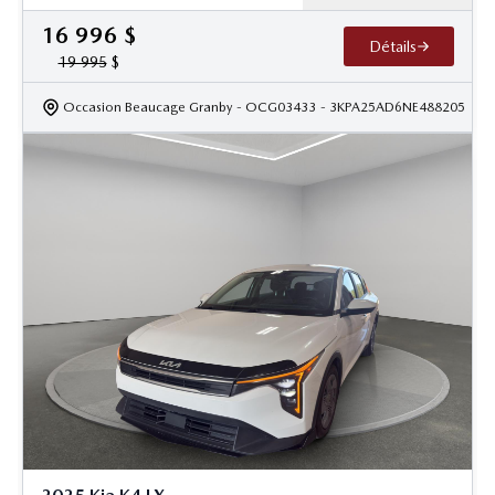
16 996
$
Détails
19 995
$
Occasion Beaucage Granby
- OCG03433
- 3KPA25AD6NE488205