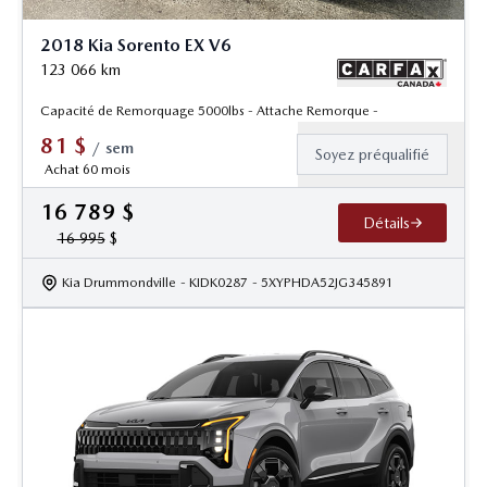
2018 Kia Sorento EX V6
123 066
km
Capacité de Remorquage 5000lbs - Attache Remorque -
81
$
/
sem
Soyez préqualifié
Achat 60 mois
16 789
$
Détails
16 995
$
Kia Drummondville
- KIDK0287
- 5XYPHDA52JG345891