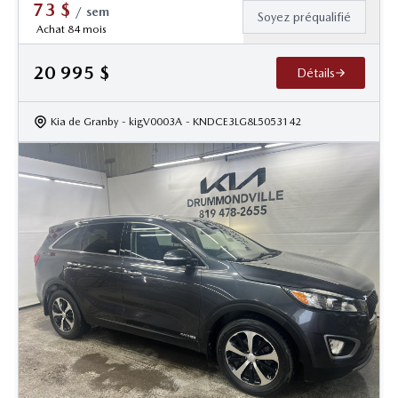
73
$
/
sem
Soyez préqualifié
Achat 84 mois
20 995
$
Détails
Kia de Granby
- kigV0003A
- KNDCE3LG8L5053142