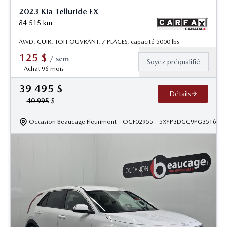
2023 Kia Telluride EX
84 515
km
AWD, CUIR, TOIT OUVRANT, 7 PLACES, capacité 5000 lbs
125
$
/
sem
Soyez préqualifié
Achat 96 mois
39 495
$
Détails
40 995
$
Occasion Beaucage Fleurimont
- OCF02955
- 5XYP3DGC9PG351619