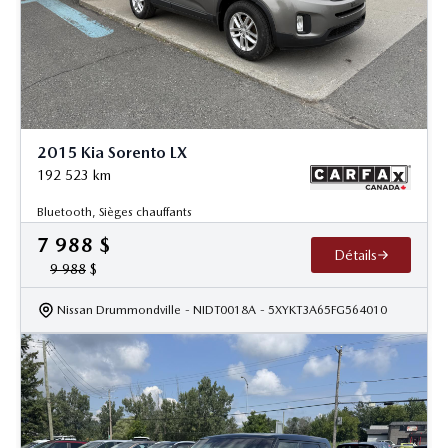
2015 Kia Sorento LX
192 523
km
Bluetooth, Sièges chauffants
7 988
$
Détails
9 988
$
Nissan Drummondville
- NIDT0018A
- 5XYKT3A65FG564010