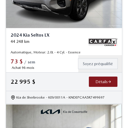
2024 Kia Seltos LX
44 248
km
Automatique, Moteur: 2.0L - 4 Cyl. - Essence
73
$
/
sem
Soyez préqualifié
Achat 96 mois
22 995
$
Détails
Kia de Sherbrooke
- KISV0011A
- KNDEPCAA5R7499697