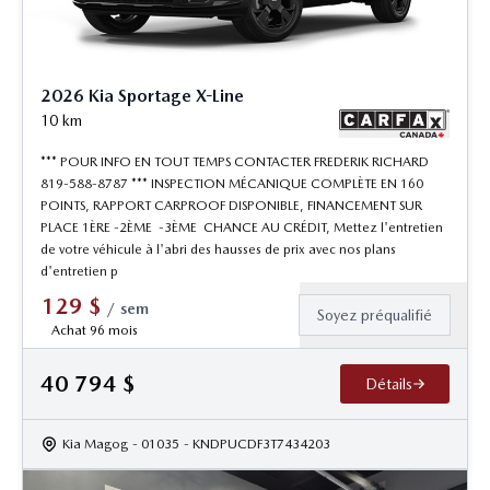
2026 Kia Sportage X-Line
10
km
*** POUR INFO EN TOUT TEMPS CONTACTER FREDERIK RICHARD
819-588-8787 *** INSPECTION MÉCANIQUE COMPLÈTE EN 160
POINTS, RAPPORT CARPROOF DISPONIBLE, FINANCEMENT SUR
PLACE 1ÈRE -2ÈME -3ÈME CHANCE AU CRÉDIT, Mettez l'entretien
de votre véhicule à l'abri des hausses de prix avec nos plans
d'entretien p
129
$
/
sem
Soyez préqualifié
Achat 96 mois
40 794
$
Détails
Kia Magog
- 01035
- KNDPUCDF3T7434203