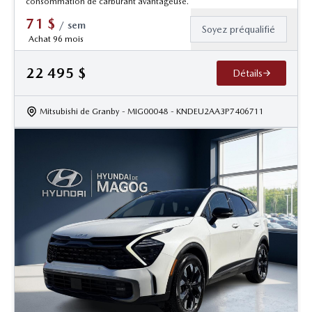
consommation de carburant avantageuse.
71
$
/
sem
Soyez préqualifié
Achat 96 mois
22 495
$
Détails
Mitsubishi de Granby
- MIG00048
- KNDEU2AA3P7406711