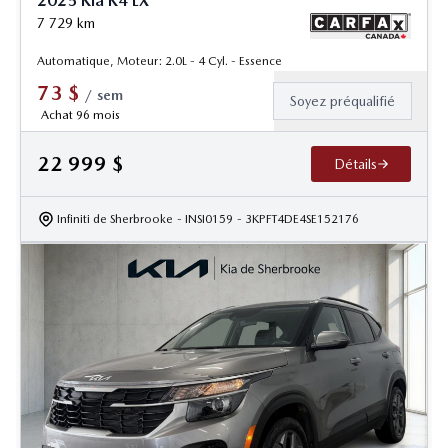
2025 Kia K4 LX
7 729
km
Automatique, Moteur: 2.0L - 4 Cyl. - Essence
73
$
/
sem
Soyez préqualifié
Achat 96 mois
22 999
$
Détails
Infiniti de Sherbrooke
- INSI0159
- 3KPFT4DE4SE152176