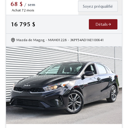
68
$
/
sem
Soyez préqualifié
Achat 72 mois
16 795
$
Détails
Mazda de Magog
- MAM01228
- 3KPF54AD1KE100641