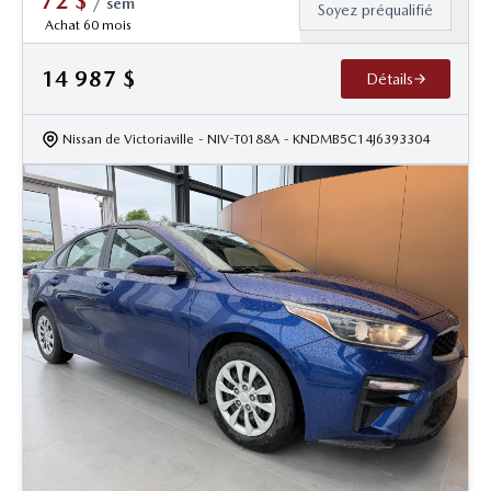
72
$
/
sem
Soyez préqualifié
Achat 60 mois
14 987
$
Détails
Nissan de Victoriaville
- NIV-T0188A
- KNDMB5C14J6393304