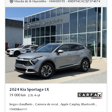
Mazda de St-Hyacinthe
- MAH00195
- KNDPMCAC5J7374674
2024 Kia Sportage LX
19 000
km
2.5L 4 cyl
Sieges chauffants , Camera de recul , Apple Carplay, Bluetooth ,
19000km!!!!