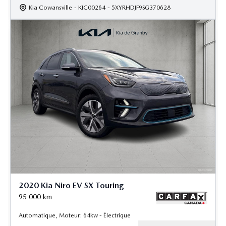
Kia Cowansville
- KIC00264
- 5XYRHDJF9SG370628
2020 Kia Niro EV SX Touring
95 000
km
Automatique, Moteur: 64kw - Électrique