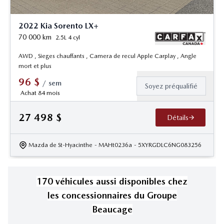
2022 Kia Sorento LX+
70 000
km
2.5L 4 cyl
AWD , Sieges chauffants , Camera de recul Apple Carplay , Angle
mort et plus
96
$
/
sem
Soyez préqualifié
Achat 84 mois
27 498
$
Détails
Mazda de St-Hyacinthe
- MAHt0236a
- 5XYRGDLC6NG083256
170
véhicule
s
aussi disponible
s
chez
les concessionnaires
du Groupe
Beaucage