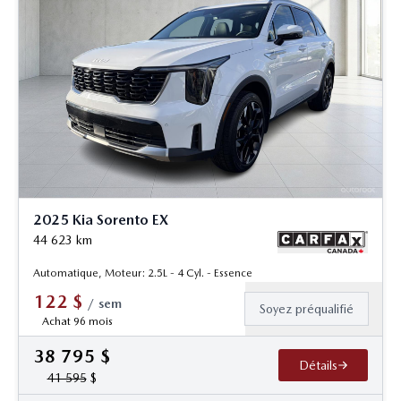
2025 Kia Sorento EX
44 623
km
Automatique, Moteur: 2.5L - 4 Cyl. - Essence
122
$
/
sem
Soyez préqualifié
Achat 96 mois
38 795
$
Détails
41 595
$