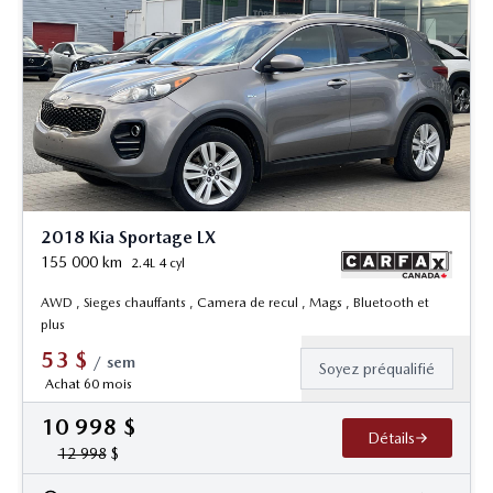
2018 Kia Sportage LX
155 000
km
2.4L 4 cyl
AWD , Sieges chauffants , Camera de recul , Mags , Bluetooth et
plus
53
$
/
sem
Soyez préqualifié
Achat 60 mois
10 998
$
Détails
12 998
$