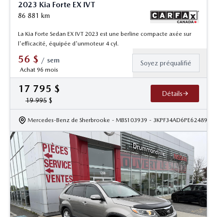
2023 Kia Forte EX IVT
86 881
km
La Kia Forte Sedan EX IVT 2023 est une berline compacte axée sur
l'efficacité, équipée d'unmoteur 4 cyl.
56
$
/
sem
Soyez préqualifié
Achat 96 mois
17 795
$
Détails
19 995
$
Mercedes-Benz de Sherbrooke
- MBS103939
- 3KPF34AD6PE624896