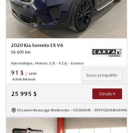
2020 Kia Sorento EX V6
56 605
km
Automatique, Moteur: 3.3L - 6 Cyl. - Essence
91
$
/
sem
Soyez préqualifié
Achat 84 mois
25 995
$
Détails
Occasion Beaucage Sherbrooke
- OCS03545
- 5XYPGDA58LG699615