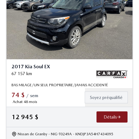
2017 Kia Soul EX
67 157
km
BAS MILAGE/UN SEUL PROPRIETAIRE/JAMAIS ACCIDENTÉ
74
$
/
sem
Soyez préqualifié
Achat 48 mois
12 945
$
Détails
Nissan de Granby
- NIG-T0249A
- KNDJP3A54H7434095