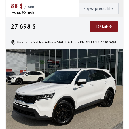
88
$
/
sem
Soyez préqualifié
Achat 96 mois
27 698
$
Détails
Mazda de St-Hyacinthe
- MAHT0215B
- KNDPU3DF1R7307698