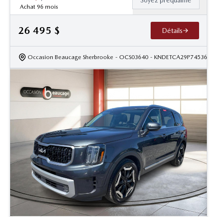
Soyez préqualifié
Achat 96 mois
26 495
$
Détails
Occasion Beaucage Sherbrooke
- OCS03640
- KNDETCA29P7453680