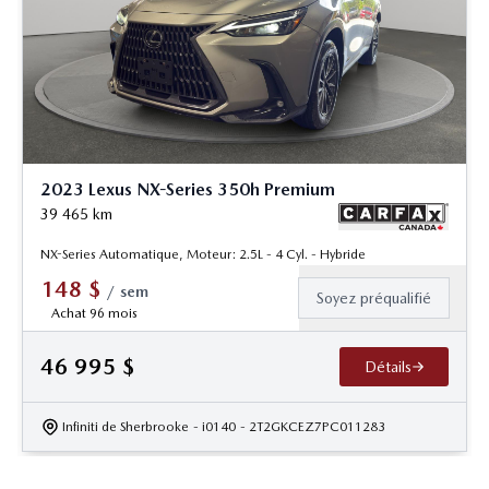
2023 Lexus NX-Series 350h Premium
39 465
km
NX-Series Automatique, Moteur: 2.5L - 4 Cyl. - Hybride
148
$
/
sem
Soyez préqualifié
Achat 96 mois
46 995
$
Détails
Infiniti de Sherbrooke
- i0140
- 2T2GKCEZ7PC011283