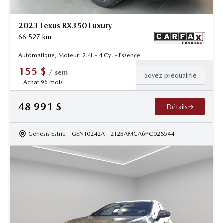
2023 Lexus RX350 Luxury
66 527
km
Automatique, Moteur: 2.4L - 4 Cyl. - Essence
155
$
/
sem
Soyez préqualifié
Achat 96 mois
48 991
$
Détails
Genesis Estrie
- GENT0242A
- 2T2BAMCA6PC028544