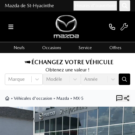
Mazda de St-Hyacinthe
Heures d'ouverture
Neufs
Occasions
Service
Offres
ÉCHANGEZ VOTRE VÉHICULE
Obtenez une valeur !
Marque
Modèle
Année
»
Véhicules d'occasion
»
Mazda
»
MX-5
Page d'accueil