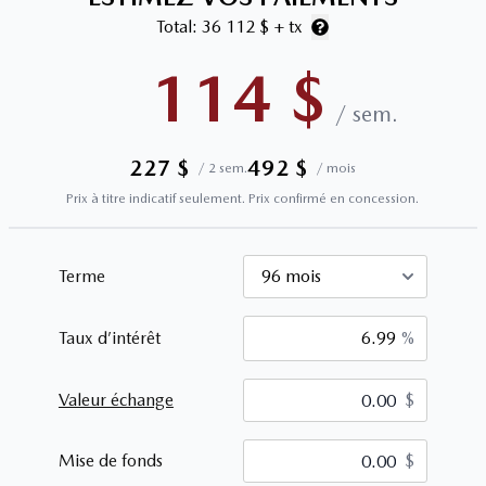
Total:
36 112 $
+ tx
114
$
/
sem.
227
$
492
$
/
2 sem.
/
mois
Prix à titre indicatif seulement. Prix confirmé en concession.
Terme
Taux d’intérêt
%
Valeur échange
$
$
Mise de fonds
$