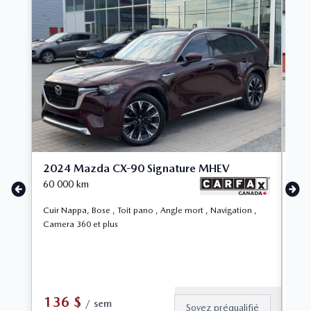
2024 Mazda CX-90 Signature MHEV
20
60 000
km
85 
Cuir Nappa, Bose , Toit pano , Angle mort , Navigation ,
Turb
Camera 360 et plus
Came
136
$
9
/
sem
Soyez préqualifié