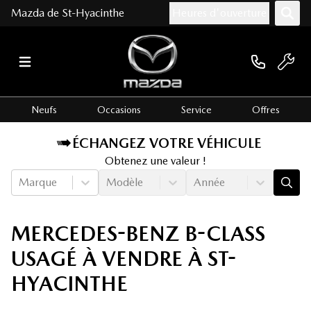
Mazda de St-Hyacinthe
Heures d'ouverture
Neufs
Occasions
Service
Offres
ÉCHANGEZ VOTRE VÉHICULE
Obtenez une valeur !
Marque
Modèle
Année
MERCEDES-BENZ B-CLASS
USAGÉ À VENDRE À ST-
HYACINTHE