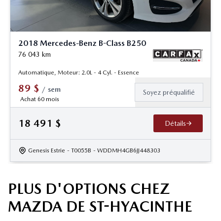
2018 Mercedes-Benz B-Class B250
76 043
km
Automatique, Moteur: 2.0L - 4 Cyl. - Essence
89
$
/
sem
Soyez préqualifié
Achat 60 mois
18 491
$
Détails
Genesis Estrie
- T0055B
- WDDMH4GB6JJ448303
PLUS D'OPTIONS CHEZ
MAZDA DE ST-HYACINTHE