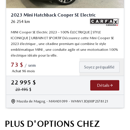
2023 Mini Hatchback Cooper SE Electric
26 254
km
MINI Cooper SE Electric 2023 – 100% ÉLECTRIQUE | STYLE
ICONIQUE | URBAIN ET SPORTIF Découvrez cette Mini Cooper SE
2023 électrique , une citadine premium qui combine le style
emblématique MINI , une conduite agile et une motorisation 100%
électrique idéale pour la ville.
73
$
/
sem
Soyez préqualifié
Achat 96 mois
22 995
$
Détails
23 495
$
Mazda de Magog
- MAM01099
- WMW13DJ00P2S78121
PLUS D'OPTIONS CHEZ