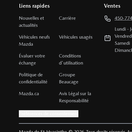
Liens rapides
Ventes
Nouvelles et
Carrière
450-77
actualités
Lundi
-
J
Vendred
Véhicules neufs
Véhicules usagés
Samedi
Mazda
Dimanc
Évaluer votre
Conditions
échange
d'utilisation
Politique de
Groupe
confidentialité
Beaucage
Mazda.ca
Avis Légal sur la
Responsabilité
Préférences de consentement
Mazda de St-Hyacinthe
© 2026
Tous droits réservés
Au