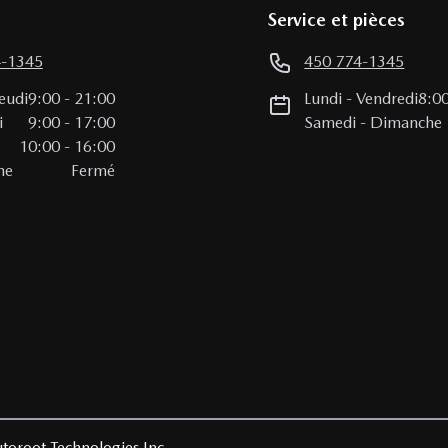
Service et pièces
4-1345
450 774-1345
eudi
9:00
-
21:00
Lundi
-
Vendredi
8:0
i
9:00
-
17:00
Samedi
-
Dimanche
10:00
-
16:00
he
Fermé
toroot Technologies Inc.