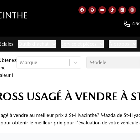
CINTHE
Lien vers notre page faceb
Lien vers notre compte
Lien vers notre c
Lien vers no
Lien ver
Lie
45
éciales
Outils d'achat
Service et pièces
À propos
Obtenez
Marque
Modèle
une
aleur !
CROSS USAGÉ À VENDRE À 
usagé à vendre au meilleur prix à St-Hyacinthe? Mazda de St-Hyaci
 pour obtenir le meilleur prix pour l'évaluation de votre véhicule