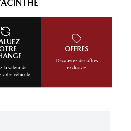
YACINTHE
ALUEZ
OTRE
OFFRES
HANGE
Découvrez des offres
 la valeur de
exclusives
e votre véhicule