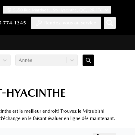
5650 Rue Martineau, St-Hyacinthe, QC, J2R 1T6
ook
 Twitter
haîne YouTube
tre compte Tiktok
s notre compte LinkedIn
n vers notre compte Instagram
0-774-1345
Rendez-vous au service
Année
ST-HYACINTHE
nthe est le meilleur endroit! Trouvez le Mitsubishi
 d’échange en le faisant évaluer en ligne dès maintenant.