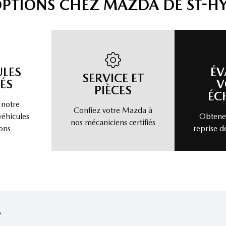
OPTIONS CHEZ MAZDA DE ST-H
ULES
ÉV
SERVICE ET
ÉS
V
PIÈCES
ÉC
 notre
Confiez votre Mazda à
véhicules
Obtenez
nos mécaniciens certifiés
ons
reprise d