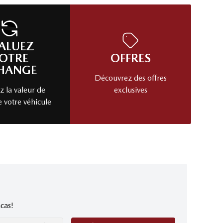
ALUEZ
OTRE
OFFRES
HANGE
Découvrez des offres
 la valeur de
exclusives
e votre véhicule
cas!