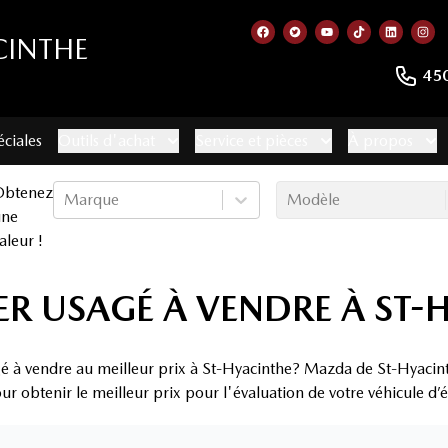
CINTHE
Lien vers notre page faceb
Lien vers notre compte
Lien vers notre c
Lien vers no
Lien ver
Lie
45
éciales
Outils d'achat
Service et pièces
À propos
Obtenez
Marque
Modèle
une
aleur !
R USAGÉ À VENDRE À ST-
é à vendre au meilleur prix à St-Hyacinthe? Mazda de St-Hyacinth
r obtenir le meilleur prix pour l'évaluation de votre véhicule d’