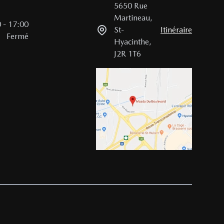
5650 Rue
Martineau
,
0
-
17:00
St-
Itinéraire
Fermé
Hyacinthe
,
J2R 1T6