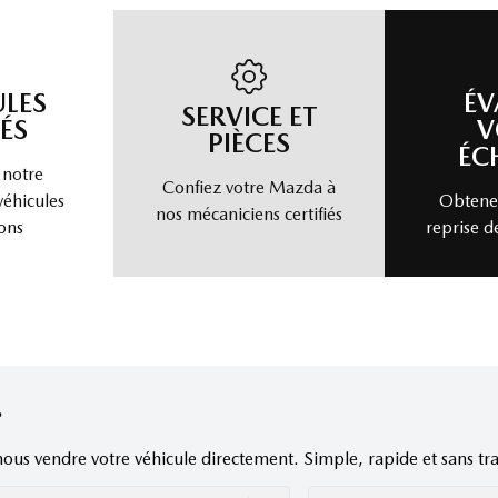
ULES
ÉV
SERVICE ET
ÉS
V
PIÈCES
ÉC
 notre
Confiez votre Mazda à
véhicules
Obtenez
nos mécaniciens certifiés
ons
reprise d
nous vendre votre véhicule directement. Simple, rapide et sans tra