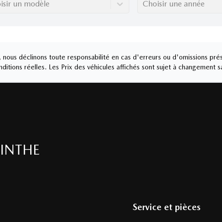
isir un modèle
Choisir une année
nous déclinons toute responsabilité en cas d'erreurs ou d'omissions prés
ditions réelles. Les Prix des véhicules affichés sont sujet à changement s
INTHE
Service et pièces