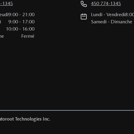
4-1345
450 774-1345
eudi
9:00
-
21:00
Lundi
-
Vendredi
8:0
i
9:00
-
17:00
Samedi
-
Dimanche
10:00
-
16:00
he
Fermé
toroot Technologies Inc.