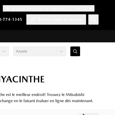
5650 Rue Martineau, St-Hyacinthe, QC, J2R 1T6
ook
 Twitter
haîne YouTube
tre compte Tiktok
s notre compte LinkedIn
n vers notre compte Instagram
0-774-1345
Rendez-vous au service
Année
HYACINTHE
e est le meilleur endroit! Trouvez le Mitsubishi
échange en le faisant évaluer en ligne dès maintenant.