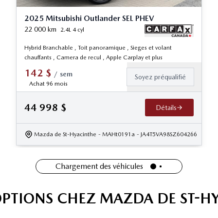
2025 Mitsubishi Outlander SEL PHEV
22 000
km
2.4L 4 cyl
Hybrid Branchable , Toit panoramique , Sieges et volant
chauffants , Camera de recul , Apple Carplay et plus
142
$
/
sem
Soyez préqualifié
Achat 96 mois
44 998
$
Détails
Mazda de St-Hyacinthe
- MAHt0191a
- JA4T5VA98SZ604266
Chargement des véhicules
OPTIONS CHEZ MAZDA DE ST-H