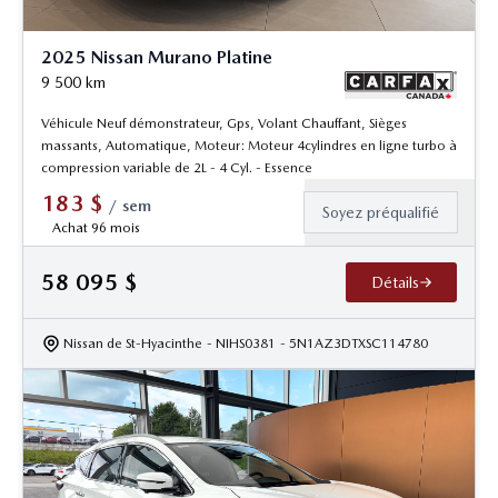
2025 Nissan Murano Platine
9 500
km
Véhicule Neuf démonstrateur, Gps, Volant Chauffant, Sièges
massants, Automatique, Moteur: Moteur 4cylindres en ligne turbo à
compression variable de 2L - 4 Cyl. - Essence
183
$
/
sem
Soyez préqualifié
Achat 96 mois
58 095
$
Détails
Nissan de St-Hyacinthe
- NIHS0381
- 5N1AZ3DTXSC114780