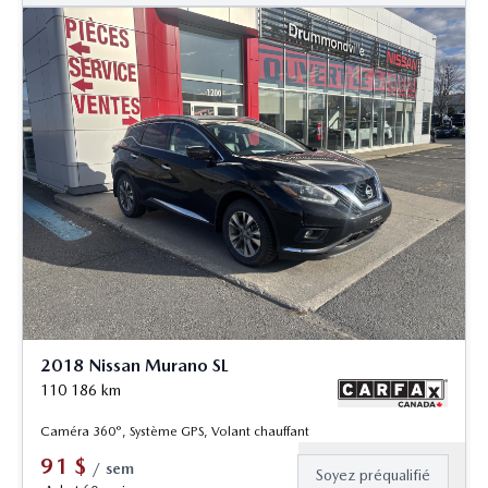
2018 Nissan Murano SL
110 186
km
Caméra 360°, Système GPS, Volant chauffant
91
$
/
sem
Soyez préqualifié