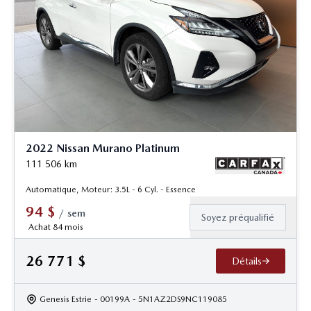
2022 Nissan Murano Platinum
111 506
km
Automatique, Moteur: 3.5L - 6 Cyl. - Essence
94
$
/
sem
Soyez préqualifié
Achat 84 mois
26 771
$
Détails
Genesis Estrie
- 00199A
- 5N1AZ2DS9NC119085