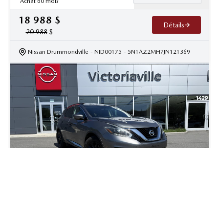
Achat 60 mois
18 988
$
Détails
20 988
$
Nissan Drummondville
- NID00175
- 5N1AZ2MH7JN121369