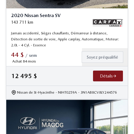
2020 Nissan Sentra SV
143 711
km
Jamais accidenté, Sièges chauffants, Démarreur à distance,
Détection de sortie de voie, Apple carplay, Automatique, Moteur:
2.0L - 4 Cyl. - Essence
44
$
/
sem
Soyez préqualifié
Achat 84 mois
12 495
$
Détails
Nissan de St-Hyacinthe
- NIHT0259A
- 3N1AB8CV8LY244576