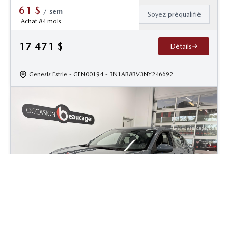
61
$
/
sem
Soyez préqualifié
Achat 84 mois
17 471
$
Détails
Genesis Estrie
- GEN00194
- 3N1AB8BV3NY246692