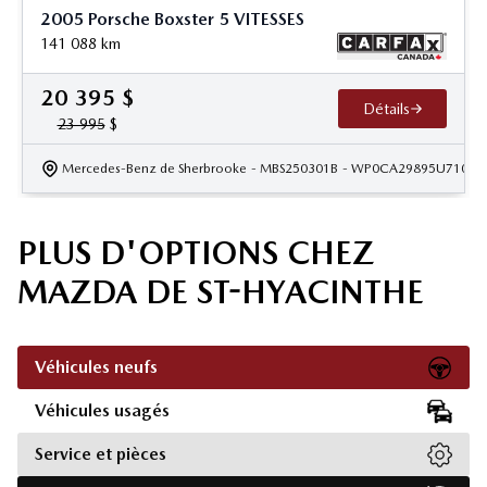
2005 Porsche Boxster 5 VITESSES
141 088
km
20 395
$
Détails
23 995
$
Mercedes-Benz de Sherbrooke
- MBS250301B
- WP0CA29895U71040
PLUS D'OPTIONS CHEZ
MAZDA DE ST-HYACINTHE
Véhicules neufs
Véhicules usagés
Service et pièces