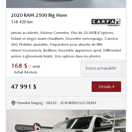
2020 RAM 2500 Big Horn
138 420
km
Jamais accidenté, Moteur Cummins, Plus de 20,000$ d'options,
Volant et sièges avant chauffants, Ensemble remorquage, Caméra
360, Pédalier ajustable, Préparation pour attache de fifth
wheel/Gooseneck, Bedliner, Ensemble apparence sport, Différentiel
arrière à glissement limité, Voir options dans les photos
168
$
/
sem
Soyez préqualifié
Achat 84 mois
47 991
$
Détails
Hyundai Magog
- 00232
- 3C6UR5DL1LG138369