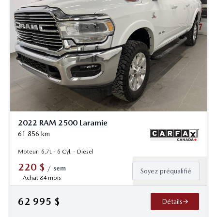
2022 RAM 2500 Laramie
61 856
km
Moteur: 6.7L - 6 Cyl. - Diesel
220
$
/
sem
Soyez préqualifié
Achat 84 mois
62 995
$
Détails