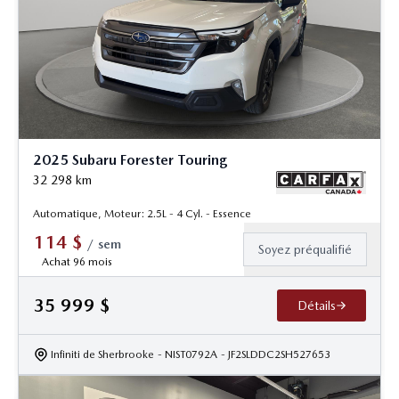
2025 Subaru Forester Touring
32 298
km
Automatique, Moteur: 2.5L - 4 Cyl. - Essence
114
$
/
sem
Soyez préqualifié
Achat 96 mois
35 999
$
Détails
Infiniti de Sherbrooke
- NIST0792A
- JF2SLDDC2SH527653