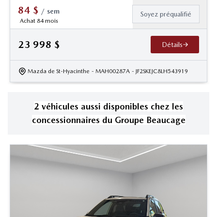
84
$
/
sem
Soyez préqualifié
Achat 84 mois
23 998
$
Détails
Mazda de St-Hyacinthe
- MAH00287A
- JF2SKEJC8LH543919
2
véhicule
s
aussi disponible
s
chez les
concessionnaires
du Groupe Beaucage