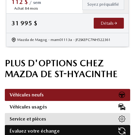
112
$
/
sem
Soyez préqualifié
Achat 84 mois
31 995
$
Détails
Mazda de Magog
- mam01113a
- JF2SKEPC7NH522361
PLUS D'OPTIONS CHEZ
MAZDA DE ST-HYACINTHE
Véhicules neufs
Véhicules usagés
Service et pièces
Évaluez votre échange