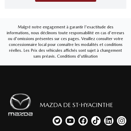
Malgré notre engagement à garantir l'exactitude des
informations, nous déclinons toute responsabilité en cas d'erreurs
ou d'omissions présentes sur ces pages. Veuillez consulter votre
concessionnaire local pour connaître les modalités et conditions
réelles. Les Prix des véhicules affichés sont sujet à changement
sans préavis.
Conditions d'utilisation
MAZDA DE ST-HYACINTHE
Lien vers notre compte Twitter
Lien vers notre chaîne YouTub
Lien vers notre page fa
Lien vers notre c
Lien vers 
Lien