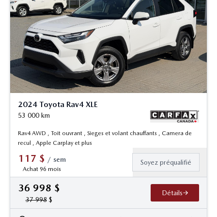
2024 Toyota Rav4 XLE
53 000
km
Rav4 AWD , Toit ouvrant , Sieges et volant chauffants , Camera de
recul , Apple Carplay et plus
117
$
/
sem
Soyez préqualifié
Achat 96 mois
36 998
$
Détails
37 998
$