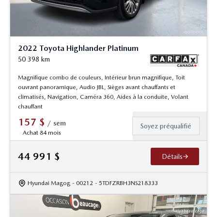
2022 Toyota Highlander Platinum
50 398
km
Magnifique combo de couleurs, Intérieur brun magnifique, Toit
ouvrant panoramique, Audio JBL, Sièges avant chauffants et
climatisés, Navigation, Caméra 360, Aides à la conduite, Volant
chauffant
157
$
/
sem
Soyez préqualifié
Achat 84 mois
44 991
$
Détails
Hyundai Magog
- 00212
- 5TDFZRBH3NS218333