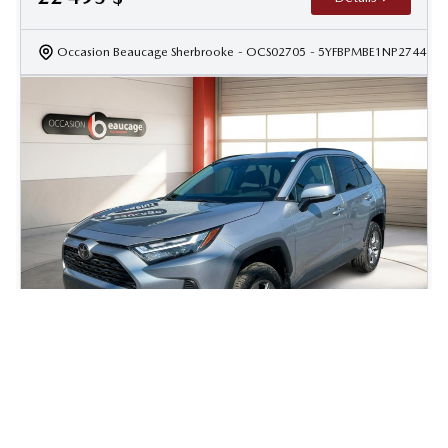
Occasion Beaucage Sherbrooke
- OCS02705
- 5YFBPMBE1NP274437
2023 Toyota Rav4 XLE
49 108
km