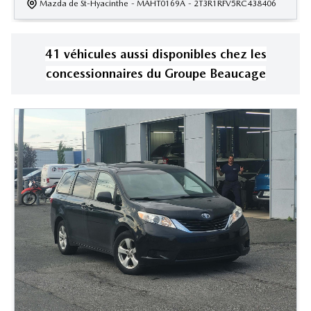
Mazda de St-Hyacinthe
- MAHT0169A
- 2T3R1RFV5RC438406
41
véhicule
s
aussi disponible
s
chez les
concessionnaires
du Groupe Beaucage