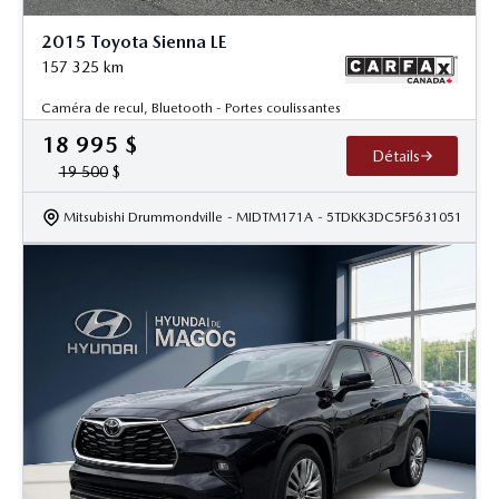
2015 Toyota Sienna LE
157 325
km
Caméra de recul, Bluetooth - Portes coulissantes
18 995
$
Détails
19 500
$
Mitsubishi Drummondville
- MIDTM171A
- 5TDKK3DC5F5631051