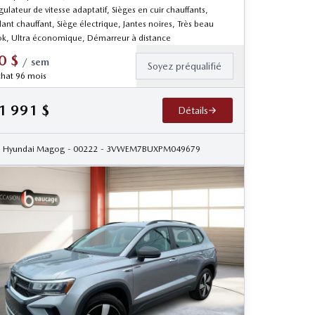
ulateur de vitesse adaptatif, Sièges en cuir chauffants,
ant chauffant, Siège électrique, Jantes noires, Très beau
ok, Ultra économique, Démarreur à distance
0
$
/
sem
Soyez préqualifié
hat 96 mois
1 991
$
Détails
Hyundai Magog
- 00222
- 3VWEM7BUXPM049679