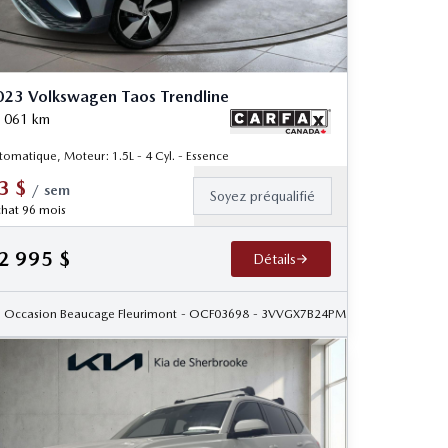
23 Volkswagen Taos Trendline
 061
km
tomatique, Moteur: 1.5L - 4 Cyl. - Essence
3
$
/
sem
Soyez préqualifié
hat 96 mois
2 995
$
Détails
083
Occasion Beaucage Fleurimont
- OCF03698
- 3VVGX7B24PM377070