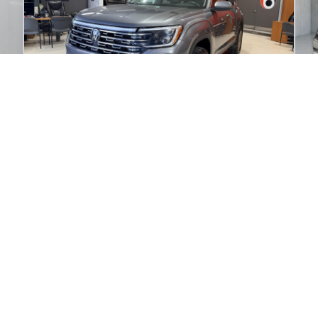
2024 Volkswagen Atlas Highline
20
61 159
km
19
Automatique, Moteur: 2.0L - 4 Cyl. - Essence
Au
139
$
1
/
sem
é
Soyez préqualifié
Achat 96 mois
A
43 996
$
4
Détails
45 995
$
VW217AU8HM047783
Occasion Beaucage Granby
- OCG03944
- 1V2BR2CA9RC521694