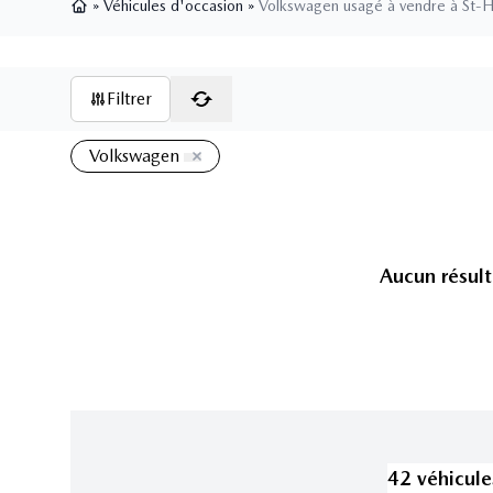
»
Véhicules d'occasion
»
Volkswagen usagé à vendre à St-H
Page d'accueil
Filtrer
Volkswagen
Aucun résult
42
véhicule