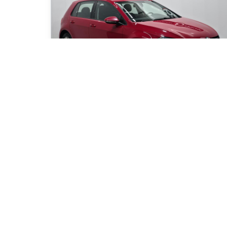
2017 Volkswagen Golf 1.8 TSI Comfortline
155 000
km
TRENDLINE 1.
70
$
/
sem
Soyez préqualifi
Achat 48 mois
11 995
$
Détails
Occasion Beaucage Drummondville
- OCD03700A
- 3