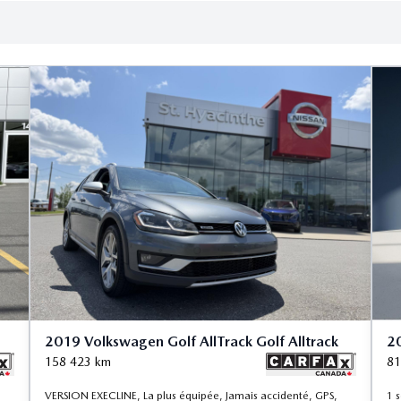
2019 Volkswagen Golf AllTrack Golf Alltrack
20
158 423
km
81
VERSION EXECLINE, La plus équipée, Jamais accidenté, GPS,
1 s