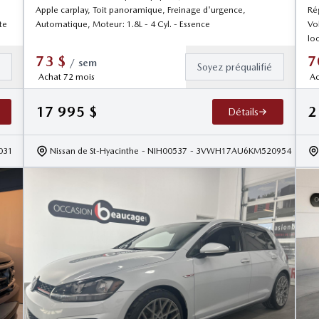
Apple carplay, Toit panoramique, Freinage d'urgence,
Rég
te
Automatique, Moteur: 1.8L - 4 Cyl. - Essence
Vol
lo
73
$
7
/
sem
é
Soyez préqualifié
Achat 72 mois
Ac
17 995
$
2
Détails
031
Nissan de St-Hyacinthe
- NIH00537
- 3VWH17AU6KM520954