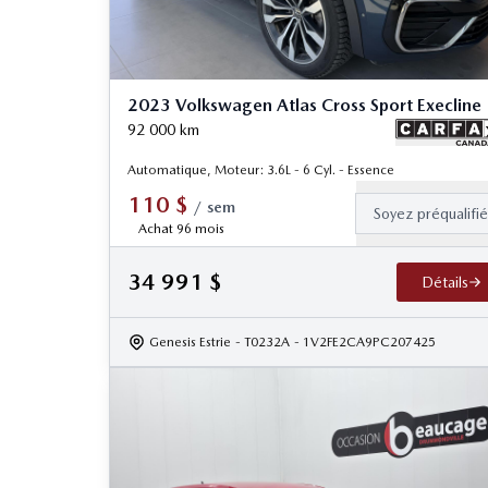
2023 Volkswagen Atlas Cross Sport Execline
92 000
km
Automatique, Moteur: 3.6L - 6 Cyl. - Essence
110
$
/
sem
Soyez préqualifi
Achat 96 mois
34 991
$
Détails
Genesis Estrie
- T0232A
- 1V2FE2CA9PC207425