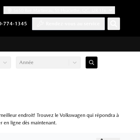
5650 Rue Martineau, St-Hyacinthe, QC, J2R 1T6
ook
 Twitter
haîne YouTube
tre compte Tiktok
s notre compte LinkedIn
n vers notre compte Instagram
0-774-1345
Rendez-vous au service
Année
meilleur endroit! Trouvez le Volkswagen qui répondra à
er en ligne dès maintenant.