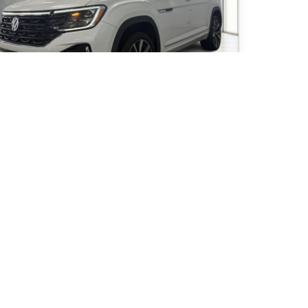
24 Volkswagen Atlas Execline
 300
km
tomatique, Moteur: 2.0L - 4 Cyl. - Essence
48
$
/
sem
Soyez préqualifié
chat 96 mois
6 995
$
Détails
Kia de Sherbrooke
- KIST1605A
- 1V2FR2CA5RC549476