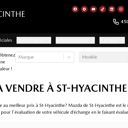
CINTHE
Lien vers notre page faceb
Lien vers notre compte
Lien vers notre c
Lien vers no
Lien ver
Lie
45
éciales
Outils d'achat
Service et pièces
À propos
Obtenez
Marque
Modèle
une
aleur !
 VENDRE À ST-HYACINTHE
e au meilleur prix à St-Hyacinthe? Mazda de St-Hyacinthe est le 
x pour l'évaluation de votre véhicule d’échange en le faisant évalu