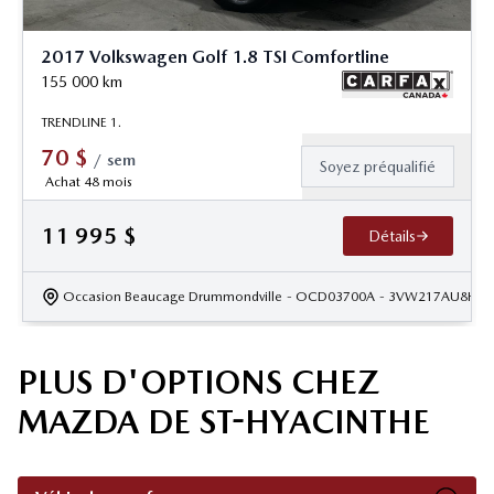
2017 Volkswagen Golf 1.8 TSI Comfortline
155 000
km
TRENDLINE 1.
70
$
/
sem
Soyez préqualifié
Achat 48 mois
11 995
$
Détails
Occasion Beaucage Drummondville
- OCD03700A
- 3VW217AU8HM
PLUS D'OPTIONS CHEZ
MAZDA DE ST-HYACINTHE