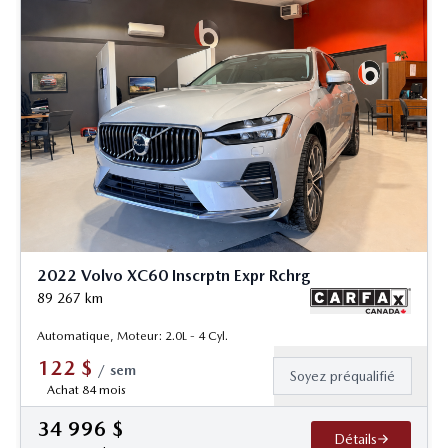
2022 Volvo XC60 Inscrptn Expr Rchrg
89 267
km
Automatique, Moteur: 2.0L - 4 Cyl.
122
$
/
sem
Soyez préqualifié
Achat 84 mois
34 996
$
Détails