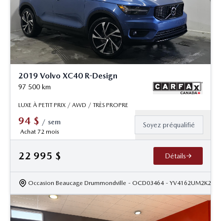
2019 Volvo XC40 R-Design
97 500
km
LUXE À PETIT PRIX / AWD / TRÈS PROPRE
94
$
/
sem
Soyez préqualifié
Achat 72 mois
22 995
$
Détails
Occasion Beaucage Drummondville
- OCD03464
- YV4162UM2K204