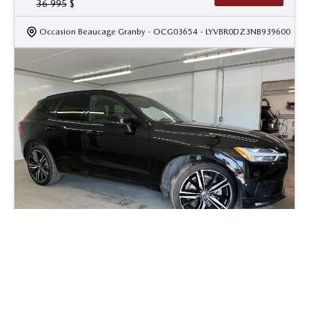
36 995
$
Occasion Beaucage Granby
- OCG03654
- LYVBR0DZ3NB939600
2021 Volvo XC60 R-Design
74 680
km