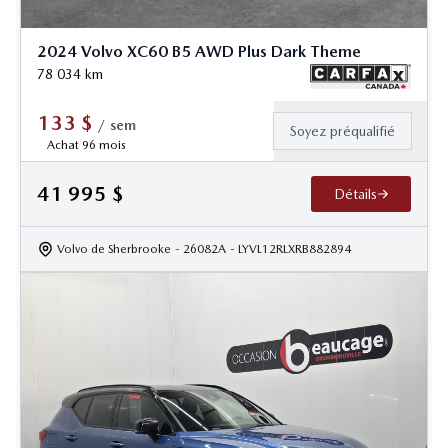
2024 Volvo XC60 B5 AWD Plus Dark Theme
78 034
km
133
$
/
sem
Soyez préqualifié
Achat 96 mois
41 995
$
Détails
Volvo de Sherbrooke
- 26082A
- LYVL12RLXRB882894