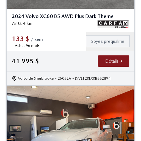
2024 Volvo XC60 B5 AWD Plus Dark Theme
78 034
km
133
$
/
sem
Soyez préqualifié
Achat 96 mois
41 995
$
Détails
Volvo de Sherbrooke
- 26082A
- LYVL12RLXRB882894