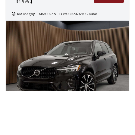
34 995
$
Kia Magog
- KIM00958
- LYVA22RM7MB724468
2024 Volvo XC60 B5 AWD Plus Dark Theme
26 700
km