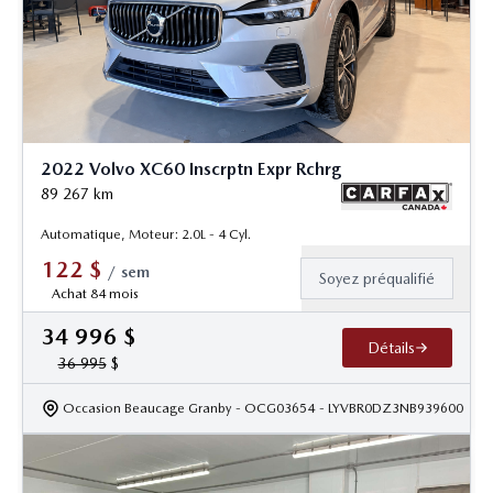
2022 Volvo XC60 Inscrptn Expr Rchrg
89 267
km
Automatique, Moteur: 2.0L - 4 Cyl.
122
$
/
sem
Soyez préqualifié
Achat 84 mois
34 996
$
Détails
36 995
$
Occasion Beaucage Granby
- OCG03654
- LYVBR0DZ3NB939600