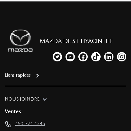
MAZDA DE ST-HYACINTHE
Lien vers notre compte Twitter
Lien vers notre chaîne YouTub
Lien vers notre page fa
Lien vers notre c
Lien vers 
Lien
Liens rapides
NOUS JOINDRE
Ventes
450-774-1345