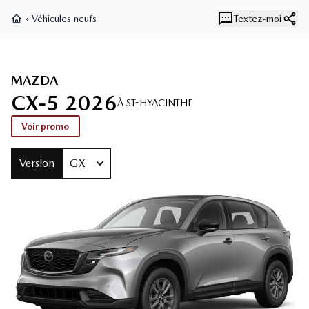
»
Véhicules neufs
Textez-moi
Page d'accueil
MAZDA
CX‑5 2026
À ST-HYACINTHE
Voir promo
Version
GX