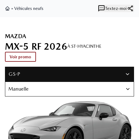
»
Véhicules neufs
Textez-moi
Page d'accueil
MAZDA
MX-5 RF 2026
À ST-HYACINTHE
Voir promo
GS-P
Manuelle