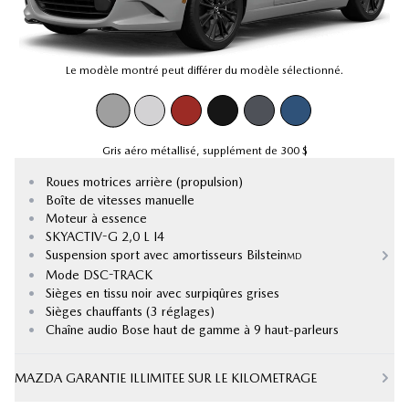
Le modèle montré peut différer du modèle sélectionné.
Gris aéro métallisé
,
supplément de
300 $
•
Roues motrices arrière (propulsion)
•
Boîte de vitesses manuelle
•
Moteur à essence
•
SKYACTIV-G 2,0 L I4
•
Suspension sport avec amortisseurs Bilstein
MD
•
Mode DSC-TRACK
•
Sièges en tissu noir avec surpiqûres grises
•
Sièges chauffants (3 réglages)
•
Chaîne audio Bose haut de gamme à 9 haut-parleurs
MAZDA GARANTIE ILLIMITEE SUR LE KILOMETRAGE