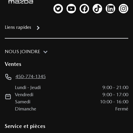
Lien vers notre compte Twitter
Lien vers notre chaîne YouTub
Lien vers notre page fa
Lien vers notre c
Lien vers 
Lien
Liens rapides
NOUS JOINDRE
Ventes
450-774-1345
Lundi
-
Jeudi
9:00
-
21:00
Vendredi
9:00
-
17:00
Samedi
10:00
-
16:00
Dimanche
Fermé
Service et pièces