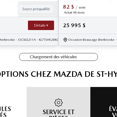
82
$
/
sem
Soyez préqualifié
Achat 96 mois
25 995
$
Détails
herbrooke
- OCS02211A
- KL77LHE26RC047735
Occasion Beaucage Sherbrooke
Chargement des véhicules
OPTIONS CHEZ MAZDA DE ST-H
ULES
ÉV
SERVICE ET
ÉS
V