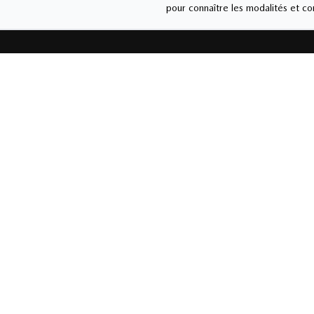
pour connaître les modalités et con
MAZDA DE ST-HYAC
Liens rapides
Ventes
Nouvelles et
Carrière
450-77
actualités
Lundi
-
J
Vendred
Véhicules neufs
Véhicules usagés
Samedi
Mazda
Dimanc