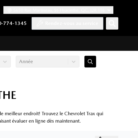
5650 Rue Martineau, St-Hyacinthe, QC, J2R 1T6
ook
 Twitter
haîne YouTube
tre compte Tiktok
s notre compte LinkedIn
n vers notre compte Instagram
0-774-1345
Rendez-vous au service
Année
THE
e meilleur endroit! Trouvez le Chevrolet Trax qui
aisant évaluer en ligne dès maintenant.