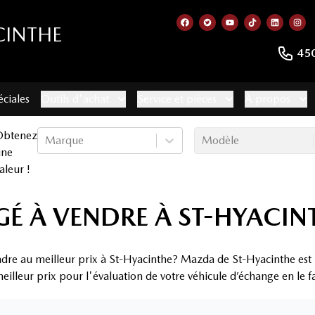
CINTHE
Lien vers notre page faceb
Lien vers notre compte
Lien vers notre c
Lien vers no
Lien ver
Lie
45
éciales
Outils d'achat
Service et pièces
À propos
Obtenez
Marque
Modèle
une
aleur !
É À VENDRE À ST-HYACIN
ndre au meilleur prix à St-Hyacinthe? Mazda de St-Hyacinthe est l
eilleur prix pour l'évaluation de votre véhicule d’échange en le f