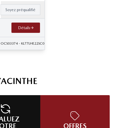
Soyez préqualifié
Détails
- OCS03374
- KL77LHE22SC026306
YACINTHE
ALUEZ
OTRE
OFFRES