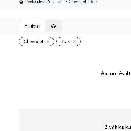
»
Véhicules d'occasion
»
Chevrolet
»
Trax
Page d'accueil
Filtrer
Chevrolet
Trax
Aucun résult
2
véhicule