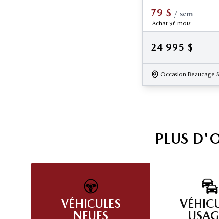
79
$
/
sem
Achat 96 mois
24 995
$
Occasion Beaucage S
PLUS D'
VÉHICULES
VÉHIC
NEUFS
USAG