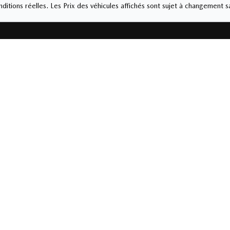
ditions réelles. Les Prix des véhicules affichés sont sujet à changement s
INTHE
Service et pièces
4-1345
450 774-1345
eudi
9:00
-
21:00
Lundi
-
Vendredi
8:0
i
9:00
-
17:00
Samedi
-
Dimanche
10:00
-
16:00
he
Fermé