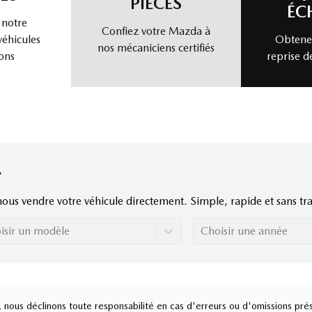
PIÈCES
ÉC
 notre
Confiez votre Mazda à
véhicules
Obtenez
nos mécaniciens certifiés
ons
reprise d
nous vendre votre véhicule directement. Simple, rapide et sans tra
isir un modèle
Choisir une année
nous déclinons toute responsabilité en cas d'erreurs ou d'omissions prés