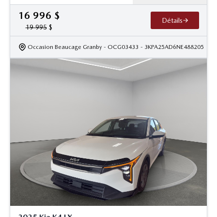
16 996
$
Détails
19 995
$
Occasion Beaucage Granby
- OCG03433
- 3KPA25AD6NE488205