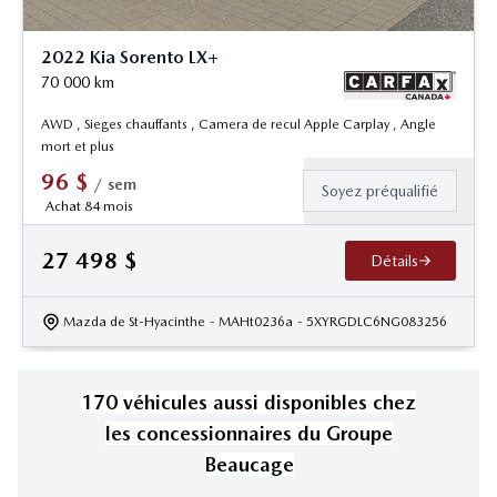
2022 Kia Sorento LX+
70 000
km
AWD , Sieges chauffants , Camera de recul Apple Carplay , Angle
mort et plus
96
$
/
sem
Soyez préqualifié
Achat 84 mois
27 498
$
Détails
Mazda de St-Hyacinthe
- MAHt0236a
- 5XYRGDLC6NG083256
170
véhicule
s
aussi disponible
s
chez
les concessionnaires
du Groupe
Beaucage