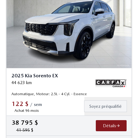
2025 Kia Sorento EX
44 623
km
Automatique, Moteur: 2.5L - 4 Cyl. - Essence
122
$
/
sem
Soyez préqualifié
Achat 96 mois
38 795
$
Détails
41 595
$