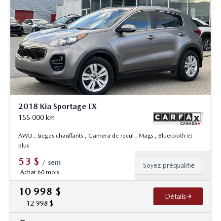
2018 Kia Sportage LX
155 000
km
AWD , Sieges chauffants , Camera de recul , Mags , Bluetooth et
plus
53
$
/
sem
Soyez préqualifié
Achat 60 mois
10 998
$
Détails
12 998
$