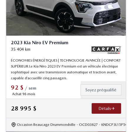
2023 Kia Niro EV Premium
35 404
km
ÉCONOMIES ÉNERGÉTIQUES | TECHNOLOGIE AVANCÉE | CONFORT
SUPÉRIEUR Le Kia Niro 2023 EV Premium est un véhicule électrique
sophistiqué avec une transmission automatique et traction avant,
capable d’accueillir cinq passagers.
92
$
/
sem
Soyez préqualifié
Achat 96 mois
28 995
$
Détails
Occasion Beaucage Drummondville
- OCD03827
- KNDCP3L15P5033