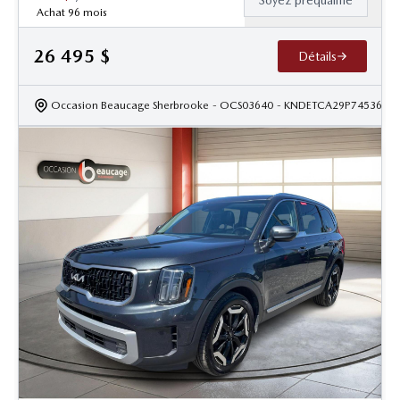
Soyez préqualifié
Achat 96 mois
26 495
$
Détails
Occasion Beaucage Sherbrooke
- OCS03640
- KNDETCA29P7453680