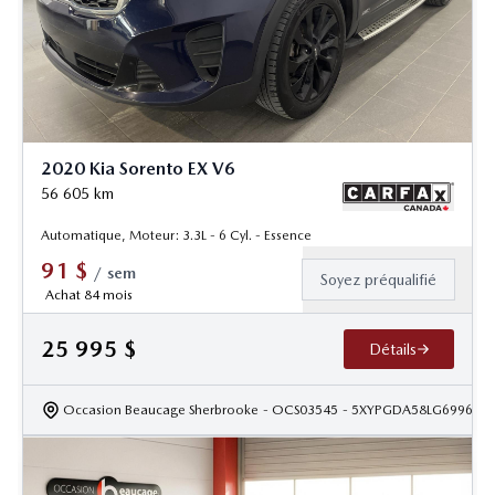
2020 Kia Sorento EX V6
56 605
km
Automatique, Moteur: 3.3L - 6 Cyl. - Essence
91
$
/
sem
Soyez préqualifié
Achat 84 mois
25 995
$
Détails
Occasion Beaucage Sherbrooke
- OCS03545
- 5XYPGDA58LG699615