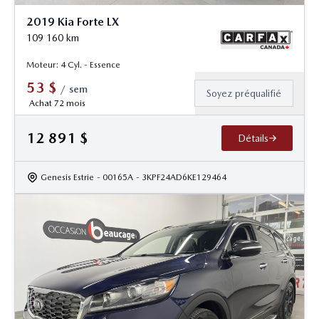
2019 Kia Forte LX
109 160
km
Moteur: 4 Cyl. - Essence
53
$
/
sem
Soyez préqualifié
Achat 72 mois
12 891
$
Détails
Genesis Estrie
- 00165A
- 3KPF24AD6KE129464