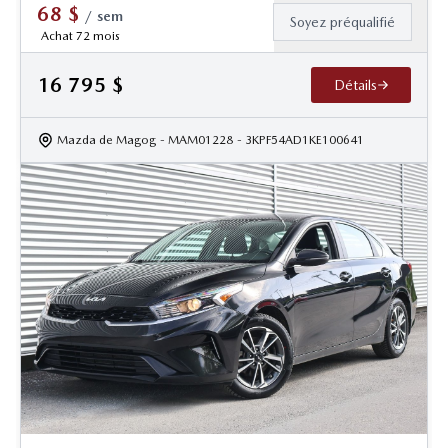
68
$
/
sem
Soyez préqualifié
Achat 72 mois
16 795
$
Détails
Mazda de Magog
- MAM01228
- 3KPF54AD1KE100641