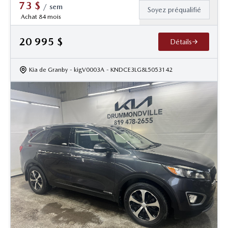
73
$
/
sem
Soyez préqualifié
Achat 84 mois
20 995
$
Détails
Kia de Granby
- kigV0003A
- KNDCE3LG8L5053142