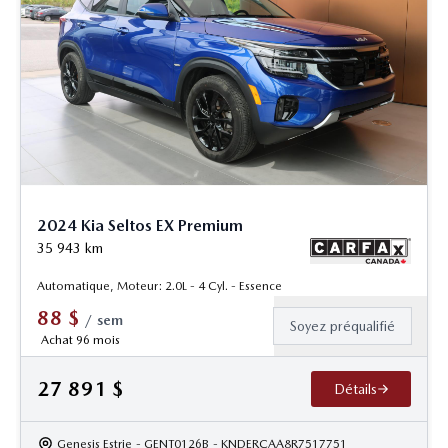
2024 Kia Seltos EX Premium
35 943
km
Automatique, Moteur: 2.0L - 4 Cyl. - Essence
88
$
/
sem
Soyez préqualifié
Achat 96 mois
27 891
$
Détails
Genesis Estrie
- GENT0126B
- KNDERCAA8R7517751