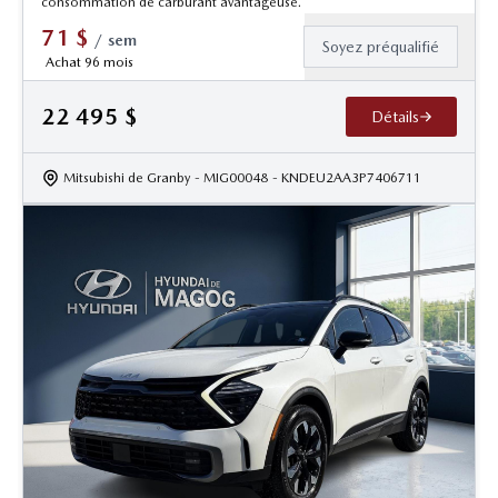
consommation de carburant avantageuse.
71
$
/
sem
Soyez préqualifié
Achat 96 mois
22 495
$
Détails
Mitsubishi de Granby
- MIG00048
- KNDEU2AA3P7406711