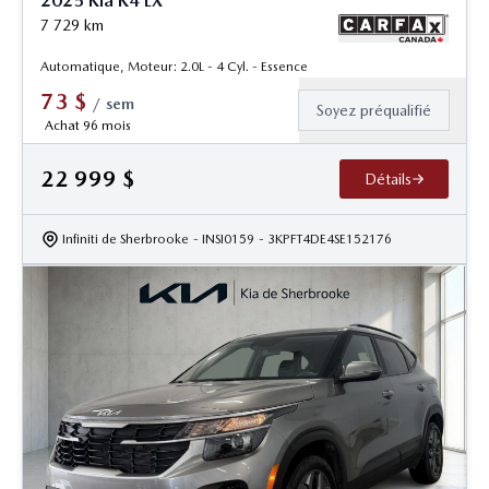
2025 Kia K4 LX
7 729
km
Automatique, Moteur: 2.0L - 4 Cyl. - Essence
73
$
/
sem
Soyez préqualifié
Achat 96 mois
22 999
$
Détails
Infiniti de Sherbrooke
- INSI0159
- 3KPFT4DE4SE152176