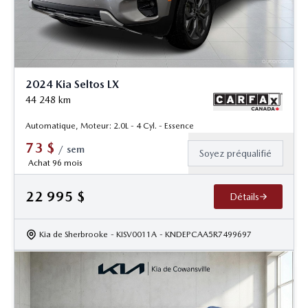
2024 Kia Seltos LX
44 248
km
Automatique, Moteur: 2.0L - 4 Cyl. - Essence
73
$
/
sem
Soyez préqualifié
Achat 96 mois
22 995
$
Détails
Kia de Sherbrooke
- KISV0011A
- KNDEPCAA5R7499697