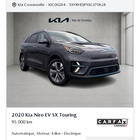
Kia Cowansville
- KIC00264
- 5XYRHDJF9SG370628
2020 Kia Niro EV SX Touring
95 000
km
Automatique, Moteur: 64kw - Électrique