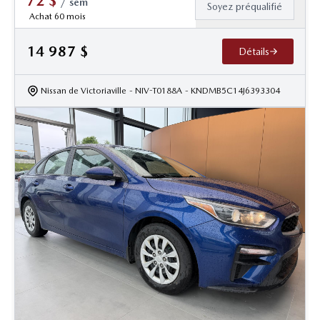
72
$
/
sem
Soyez préqualifié
Achat 60 mois
14 987
$
Détails
Nissan de Victoriaville
- NIV-T0188A
- KNDMB5C14J6393304