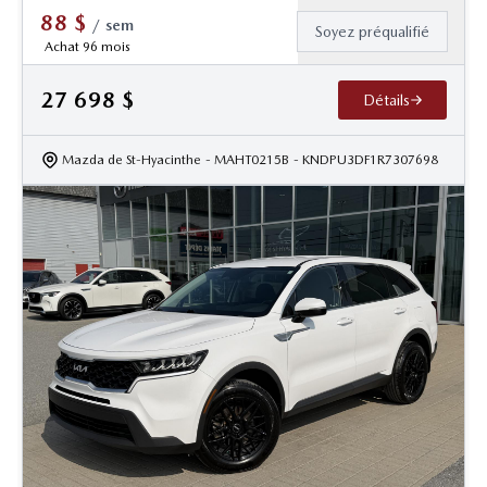
88
$
/
sem
Soyez préqualifié
Achat 96 mois
27 698
$
Détails
Mazda de St-Hyacinthe
- MAHT0215B
- KNDPU3DF1R7307698