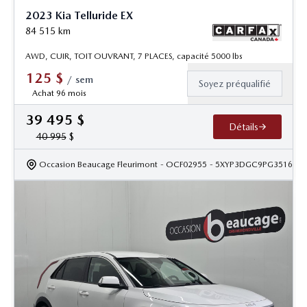
2023 Kia Telluride EX
84 515
km
AWD, CUIR, TOIT OUVRANT, 7 PLACES, capacité 5000 lbs
125
$
/
sem
Soyez préqualifié
Achat 96 mois
39 495
$
Détails
40 995
$
Occasion Beaucage Fleurimont
- OCF02955
- 5XYP3DGC9PG351619