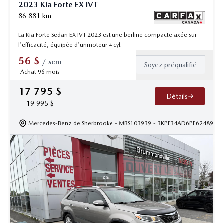
2023 Kia Forte EX IVT
86 881
km
La Kia Forte Sedan EX IVT 2023 est une berline compacte axée sur
l'efficacité, équipée d'unmoteur 4 cyl.
56
$
/
sem
Soyez préqualifié
Achat 96 mois
17 795
$
Détails
19 995
$
Mercedes-Benz de Sherbrooke
- MBS103939
- 3KPF34AD6PE624896