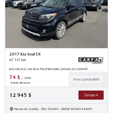
2017 Kia Soul EX
67 157
km
BAS MILAGE/UN SEUL PROPRIETAIRE/JAMAIS ACCIDENTÉ
74
$
/
sem
Soyez préqualifié
Achat 48 mois
12 945
$
Détails
Nissan de Granby
- NIG-T0249A
- KNDJP3A54H7434095