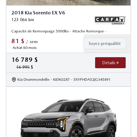
2018 Kia Sorento EX V6
123 066
km
Capacité de Remorquage 5000lbs - Attache Remorque -
81
$
/
sem
Soyez préqualifié
Achat 60 mois
16 789
$
Détails
16 995
$
Kia Drummondville
- KIDK0287
- 5XYPHDA52JG345891