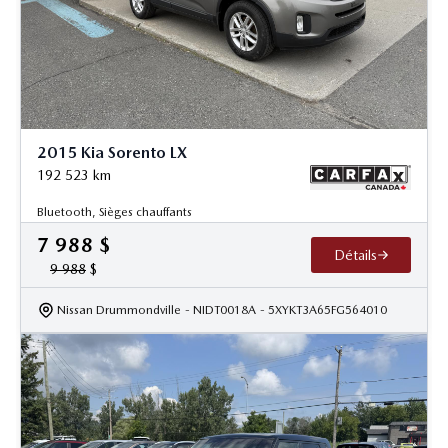
2015 Kia Sorento LX
192 523
km
Bluetooth, Sièges chauffants
7 988
$
Détails
9 988
$
Nissan Drummondville
- NIDT0018A
- 5XYKT3A65FG564010