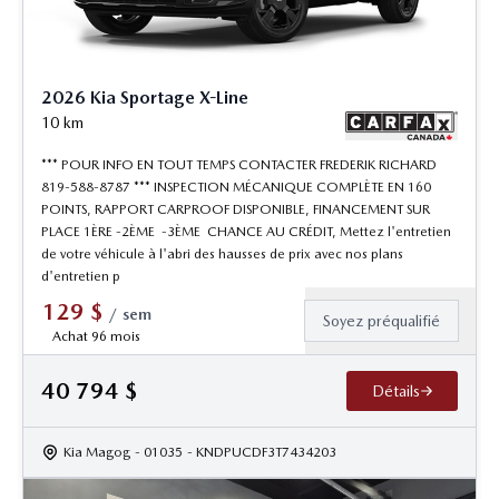
2026 Kia Sportage X-Line
10
km
*** POUR INFO EN TOUT TEMPS CONTACTER FREDERIK RICHARD
819-588-8787 *** INSPECTION MÉCANIQUE COMPLÈTE EN 160
POINTS, RAPPORT CARPROOF DISPONIBLE, FINANCEMENT SUR
PLACE 1ÈRE -2ÈME -3ÈME CHANCE AU CRÉDIT, Mettez l'entretien
de votre véhicule à l'abri des hausses de prix avec nos plans
d'entretien p
129
$
/
sem
Soyez préqualifié
Achat 96 mois
40 794
$
Détails
Kia Magog
- 01035
- KNDPUCDF3T7434203