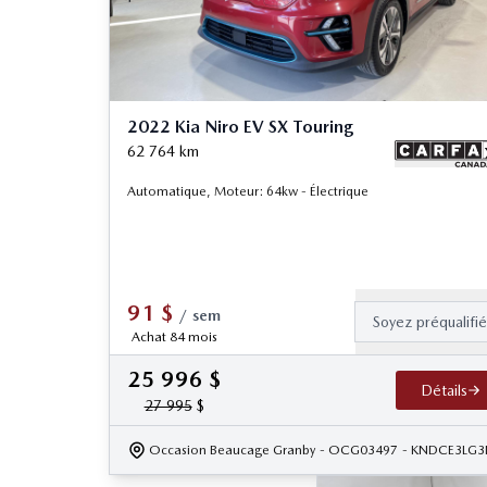
2022 Kia Niro EV SX Touring
62 764
km
Automatique, Moteur: 64kw - Électrique
91
$
/
sem
Soyez préqualifi
Achat 84 mois
25 996
$
Détails
27 995
$
Occasion Beaucage Granby
- OCG03497
- KNDCE3LG3