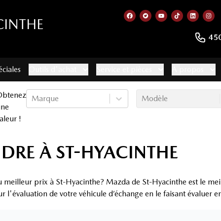
CINTHE
Lien vers notre page faceb
Lien vers notre compte
Lien vers notre c
Lien vers no
Lien ver
Lie
45
éciales
Outils d'achat
Service et pièces
À propos
Obtenez
Marque
Modèle
une
aleur !
NDRE À ST-HYACINTHE
u meilleur prix à St-Hyacinthe? Mazda de St-Hyacinthe est le meil
ur l'évaluation de votre véhicule d’échange en le faisant évaluer 