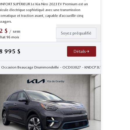
NFORT SUPÉRIEUR Le Kia Niro 2023 EV Premium est un
hicule électrique sophistiqué avec une transmission
omatique et traction avant, capable d’accueillir cinq
ssagers.
2
$
/
sem
Soyez préqualifié
hat 96 mois
8 995
$
Détails
1
Occasion Beaucage Drummondville
- OCD03827
- KNDCP3L15P5033586