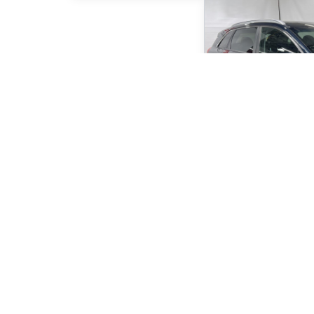
2020 Kia Niro EV S
125 781
km
Un Seul Propriétaire - 3
70
$
/
sem
Achat 84 mois