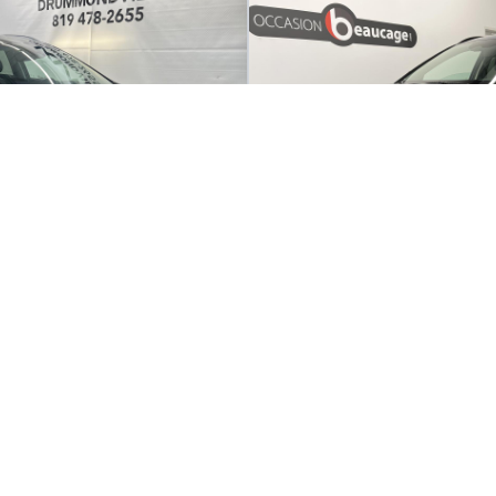
X Touring
2023 Kia Niro EV Premium+
28 880
km
85Km d'Autonomie -
Automatique, Moteur: 64.8kWh - Élec
103
$
/
sem
Soyez préqualifié
Achat 96 mois