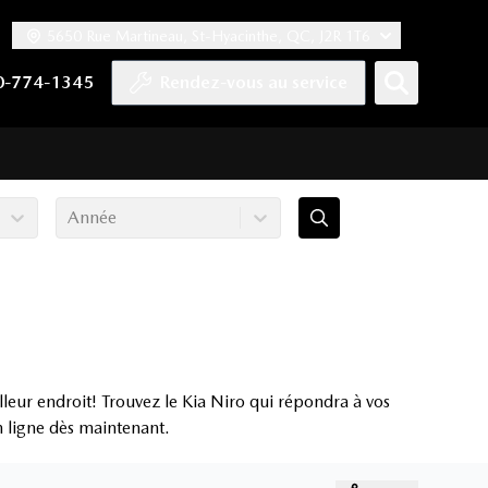
5650 Rue Martineau, St-Hyacinthe, QC, J2R 1T6
ook
 Twitter
haîne YouTube
tre compte Tiktok
s notre compte LinkedIn
n vers notre compte Instagram
0-774-1345
Rendez-vous au service
Année
leur endroit! Trouvez le Kia Niro qui répondra à vos
en ligne dès maintenant.