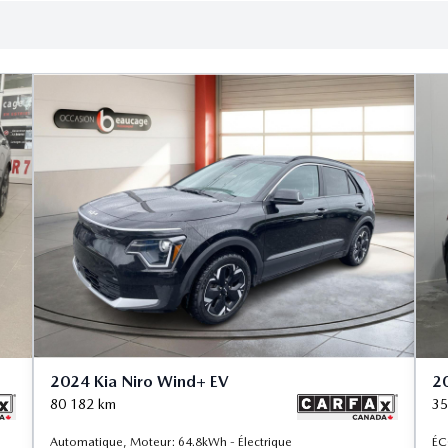
2024 Kia Niro Wind+ EV
20
80 182
km
35
Automatique, Moteur: 64.8kWh - Électrique
ÉC