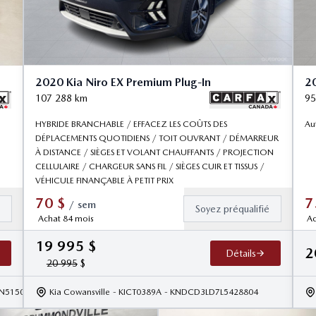
2020 Kia Niro EX Premium Plug-In
20
107 288
km
95
HYBRIDE BRANCHABLE / EFFACEZ LES COÛTS DES
Au
DÉPLACEMENTS QUOTIDIENS / TOIT OUVRANT / DÉMARREUR
À DISTANCE / SIÈGES ET VOLANT CHAUFFANTS / PROJECTION
CELLULAIRE / CHARGEUR SANS FIL / SIÈGES CUIR ET TISSUS /
VÉHICULE FINANÇABLE À PETIT PRIX
70
$
7
/
sem
é
Soyez préqualifié
Achat 84 mois
Ac
19 995
$
2
Détails
20 995
$
N5150347
Kia Cowansville
- KICT0389A
- KNDCD3LD7L5428804