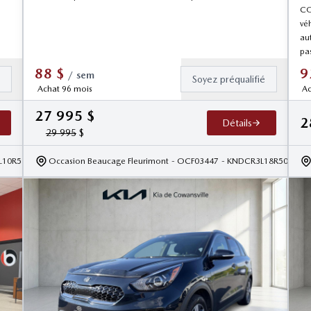
CO
vé
aut
pa
88
$
9
/
sem
é
Soyez préqualifié
Achat 96 mois
Ac
27 995
$
2
Détails
29 995
$
L10R5110528
Occasion Beaucage Fleurimont
- OCF03447
- KNDCR3L18R507933