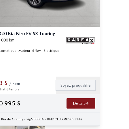
20 Kia Niro EV SX Touring
 000
km
tomatique, Moteur: 64kw - Électrique
3
$
/
sem
Soyez préqualifié
hat 84 mois
0 995
$
Détails
Kia de Granby
- kigV0003A
- KNDCE3LG8L5053142