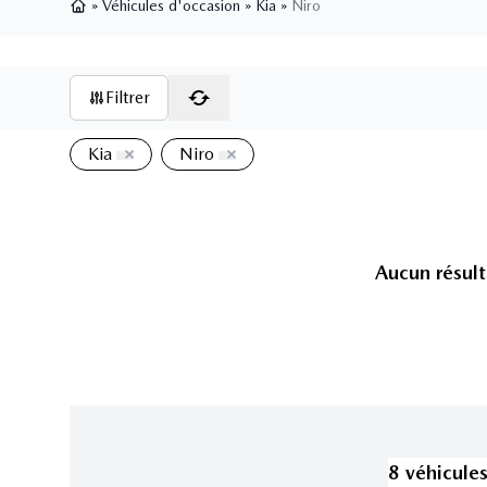
»
Véhicules d'occasion
»
Kia
»
Niro
Page d'accueil
Filtrer
Kia
Niro
Aucun résult
8
véhicule