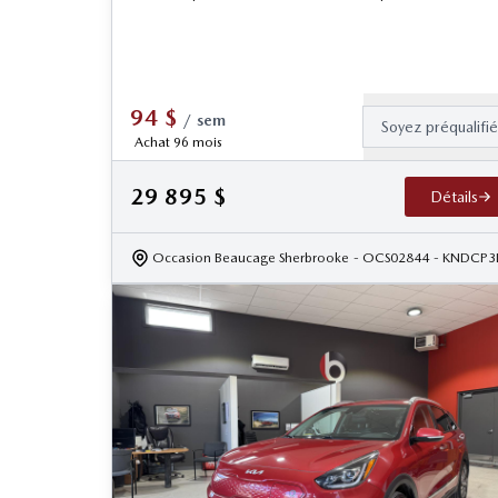
94
$
/
sem
Soyez préqualifi
Achat 96 mois
29 895
$
Détails
Occasion Beaucage Sherbrooke
- OCS02844
- KNDCP3