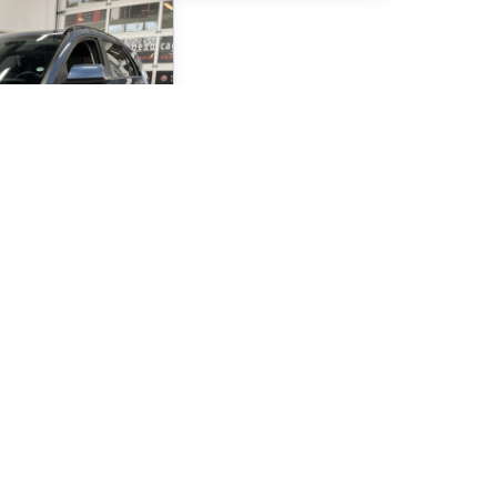
trique
Soyez préqualifié