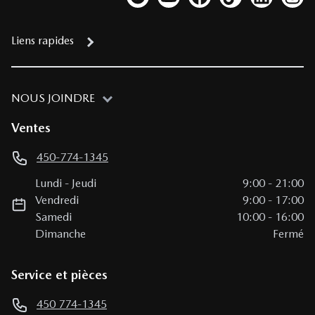
Lien vers notre compte Twitter
Lien vers notre chaîne YouTub
Lien vers notre page fa
Lien vers notre c
Lien vers 
Lien
Liens rapides
NOUS JOINDRE
Ventes
450-774-1345
Lundi
-
Jeudi
9:00
-
21:00
Vendredi
9:00
-
17:00
Samedi
10:00
-
16:00
Dimanche
Fermé
Service et pièces
450 774-1345