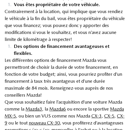
1.
Vous êtes propriétaire de votre véhicule.
Contrairement à la location, qui implique que vous rendiez
le véhicule à la fin du bail, vous êtes propriétaire du véhicule
que vous financez; vous pouvez donc y apporter des
modifications si vous le souhaitez, et vous n’avez aucune
limite de kilométrage à respecter!
1.
Des options de financement avantageuses et
flexibles.
Les différentes options de financement Mazda vous
permettront de choisir la durée de votre financement, en
fonction de votre budget; ainsi, vous pourriez profiter d’un
financement à taux très avantageux et d’une durée
maximale de 84 mois. Renseignez-vous auprès de nos
conseillers Mazda!
Que vous souhaitiez faire l’acquisition d’une voiture Mazda
comme la
Mazda3
, la
Mazda6
ou encore la sportive
Mazda
MX-5
, ou bien un VUS comme nos Mazda
CX-3
,
CX-5
,
CX-
9
ou le tout
nouveau CX-30
, vous profiterez d’avantageuses
promotions
</a></u>
mensuelles à l’achat ou à la location