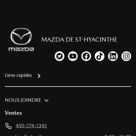
MAZDA DE ST-HYACINTHE
Lien vers notre compte Twitter
Lien vers notre chaîne YouTub
Lien vers notre page fa
Lien vers notre c
Lien vers 
Lien
Liens rapides
NOUS JOINDRE
Ventes
450-774-1345