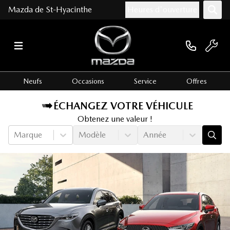
Mazda de St-Hyacinthe
Heures d'ouverture
Neufs
Occasions
Service
Offres
ÉCHANGEZ VOTRE VÉHICULE
Obtenez une valeur !
Marque
Modèle
Année