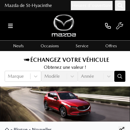
Mazda de St-Hyacinthe
Heures d'ouverture
Neufs
Occasions
Service
Offres
ÉCHANGEZ VOTRE VÉHICULE
Obtenez une valeur !
Marque
Modèle
Année
»
Blogue
»
Nouvelles