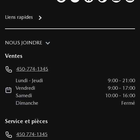
Lien vers notre compte Twitter
Lien vers notre chaîne YouTub
Lien vers notre page fa
Lien vers notre c
Lien vers 
Lien
Liens rapides
NOUS JOINDRE
Ventes
450-774-1345
Lundi
-
Jeudi
9:00
-
21:00
Vendredi
9:00
-
17:00
Samedi
10:00
-
16:00
Dimanche
Fermé
Service et pièces
450 774-1345