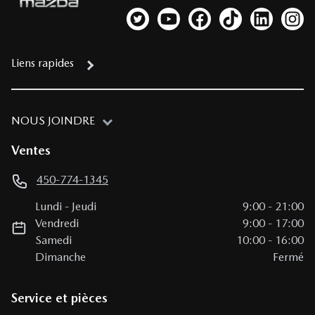
Lien vers notre compte Twitter
Lien vers notre chaîne YouTub
Lien vers notre page fa
Lien vers notre c
Lien vers 
Lien
Liens rapides
NOUS JOINDRE
Ventes
450-774-1345
Lundi
-
Jeudi
9:00
-
21:00
Vendredi
9:00
-
17:00
Samedi
10:00
-
16:00
Dimanche
Fermé
Service et pièces