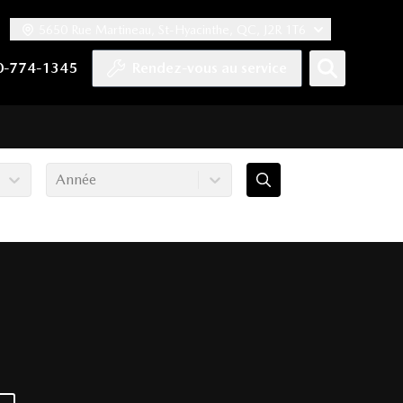
5650 Rue Martineau, St-Hyacinthe, QC, J2R 1T6
ook
 Twitter
haîne YouTube
tre compte Tiktok
s notre compte LinkedIn
n vers notre compte Instagram
0-774-1345
Rendez-vous au service
Année