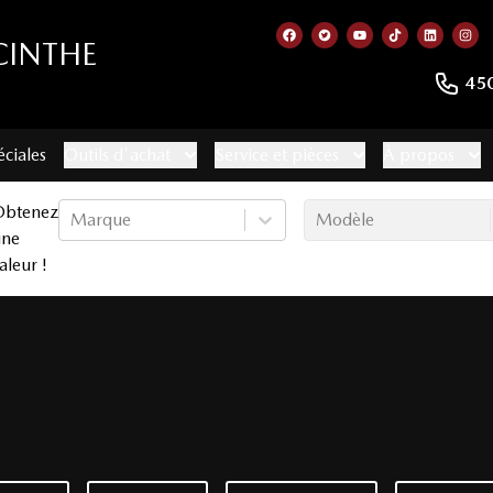
CINTHE
Lien vers notre page faceb
Lien vers notre compte
Lien vers notre c
Lien vers no
Lien ver
Lie
45
éciales
Outils d'achat
Service et pièces
À propos
Obtenez
Marque
Modèle
une
aleur !